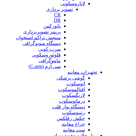
لاپاروسکوپی
تصویر برداری
CR
DR
پانورکس
پرینتر تصویربرداری
سنجش تراکم استخوان
دستگاه سونوگرافی
سرب کوبی
فلوئوروسکوپی
ماموگرافی
سی آرم (C-arm)
تجهیزات معاینه
گوشی پزشکی
اتوسکوپ
افتالموسکوپ
لارنگسکوپ
درماتوسکوپ
دستگاه نوار قلب
رتینوسکوپ
چکش رفلکس
چراغ معاینه
ست معاینه
رول حالت دهنده نوزاد