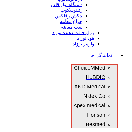
دستگاه نوار قلب
رتینوسکوپ
چکش رفلکس
چراغ معاینه
ست معاینه
رول حالت دهنده نوزاد
هود نوزاد
وارمر نوزاد
نمایندگی ها
ChoiceMMed
HuBDIC
AND Medical
Nidek Co
Apex medical
Honson
Besmed