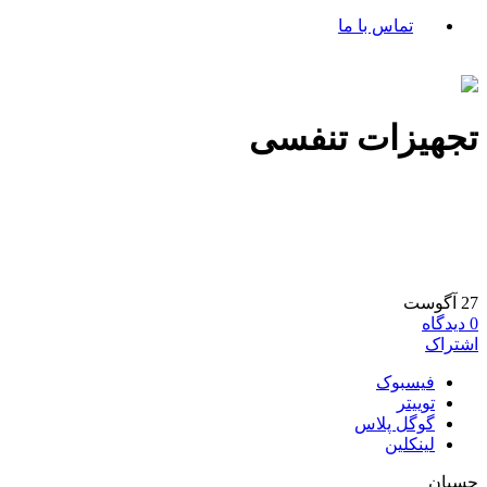
تماس با ما
تجهیزات تنفسی
27
آگوست
0
دیدگاه
اشتراک
فیسبوک
توییتر
گوگل پلاس
لینکلین
چسبان