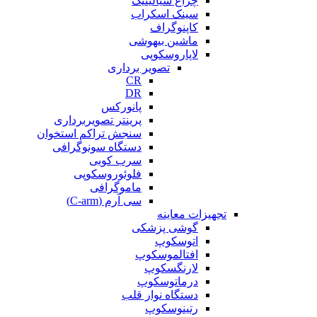
چراغ سیالیتیک
سینک اسکراب
کاپنوگراف
ماشین بیهوشی
لاپاروسکوپی
تصویر برداری
CR
DR
پانورکس
پرینتر تصویربرداری
سنجش تراکم استخوان
دستگاه سونوگرافی
سرب کوبی
فلوئوروسکوپی
ماموگرافی
سی آرم (C-arm)
تجهیزات معاینه
گوشی پزشکی
اتوسکوپ
افتالموسکوپ
لارنگسکوپ
درماتوسکوپ
دستگاه نوار قلب
رتینوسکوپ