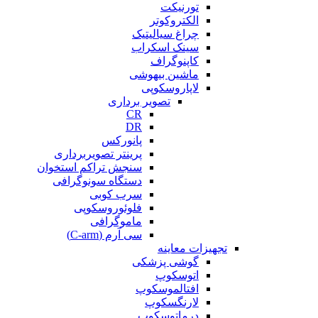
تورنیکت
الکتروکوتر
چراغ سیالیتیک
سینک اسکراب
کاپنوگراف
ماشین بیهوشی
لاپاروسکوپی
تصویر برداری
CR
DR
پانورکس
پرینتر تصویربرداری
سنجش تراکم استخوان
دستگاه سونوگرافی
سرب کوبی
فلوئوروسکوپی
ماموگرافی
سی آرم (C-arm)
تجهیزات معاینه
گوشی پزشکی
اتوسکوپ
افتالموسکوپ
لارنگسکوپ
درماتوسکوپ