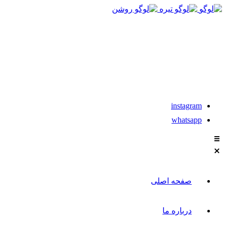
021-88611304-5
تماس با مشاوران نیکان
instagram
whatsapp
صفحه اصلی
درباره ما