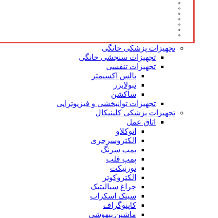
تجهیزات پزشکی خانگی
تجهیزات سنجشی خانگی
تجهیزات تنفسی
پالس اکسیمتر
نبولایزر
ساکشن
تجهیزات توانبخشی و فیزیوتراپی
تجهیزات پزشکی کلینیکال
اتاق عمل
اتوکلاو
الکتروسرجری
پمپ سرنگ
پمپ قلب
تورنیکت
الکتروکوتر
چراغ سیالیتیک
سینک اسکراب
کاپنوگراف
ماشین بیهوشی