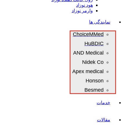
هود نوزاد
وارمر نوزاد
نمایندگی ها
ChoiceMMed
HuBDIC
AND Medical
Nidek Co
Apex medical
Honson
Besmed
خدمات
مقالات