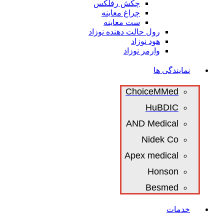
چکش رفلکس
چراغ معاینه
ست معاینه
رول حالت دهنده نوزاد
هود نوزاد
وارمر نوزاد
نمایندگی ها
ChoiceMMed
HuBDIC
AND Medical
Nidek Co
Apex medical
Honson
Besmed
خدمات