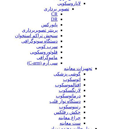
لاپاروسکوپی
تصویر برداری
CR
DR
پانورکس
پرینتر تصویربرداری
سنجش تراکم استخوان
دستگاه سونوگرافی
سرب کوبی
فلوئوروسکوپی
ماموگرافی
سی آرم (C-arm)
تجهیزات معاینه
گوشی پزشکی
اتوسکوپ
افتالموسکوپ
لارنگسکوپ
درماتوسکوپ
دستگاه نوار قلب
رتینوسکوپ
چکش رفلکس
چراغ معاینه
ست معاینه
رول حالت دهنده نوزاد