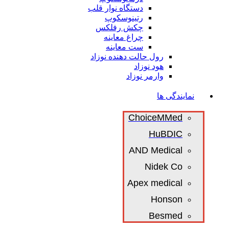
دستگاه نوار قلب
رتینوسکوپ
چکش رفلکس
چراغ معاینه
ست معاینه
رول حالت دهنده نوزاد
هود نوزاد
وارمر نوزاد
نمایندگی ها
ChoiceMMed
HuBDIC
AND Medical
Nidek Co
Apex medical
Honson
Besmed