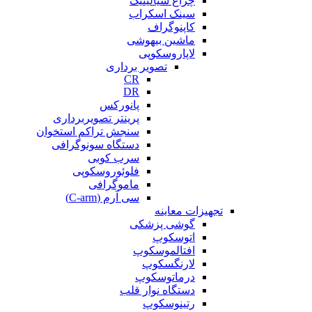
چراغ سیالیتیک
سینک اسکراب
کاپنوگراف
ماشین بیهوشی
لاپاروسکوپی
تصویر برداری
CR
DR
پانورکس
پرینتر تصویربرداری
سنجش تراکم استخوان
دستگاه سونوگرافی
سرب کوبی
فلوئوروسکوپی
ماموگرافی
سی آرم (C-arm)
تجهیزات معاینه
گوشی پزشکی
اتوسکوپ
افتالموسکوپ
لارنگسکوپ
درماتوسکوپ
دستگاه نوار قلب
رتینوسکوپ