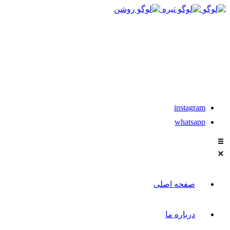
021-88611304-5
تماس با مشاوران نیکان
instagram
whatsapp
صفحه اصلی
درباره ما