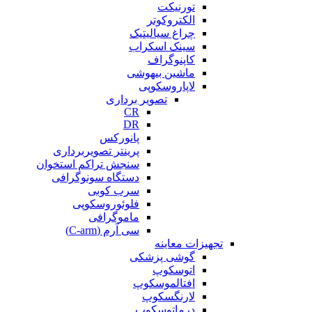
تورنیکت
الکتروکوتر
چراغ سیالیتیک
سینک اسکراب
کاپنوگراف
ماشین بیهوشی
لاپاروسکوپی
تصویر برداری
CR
DR
پانورکس
پرینتر تصویربرداری
سنجش تراکم استخوان
دستگاه سونوگرافی
سرب کوبی
فلوئوروسکوپی
ماموگرافی
سی آرم (C-arm)
تجهیزات معاینه
گوشی پزشکی
اتوسکوپ
افتالموسکوپ
لارنگسکوپ
درماتوسکوپ