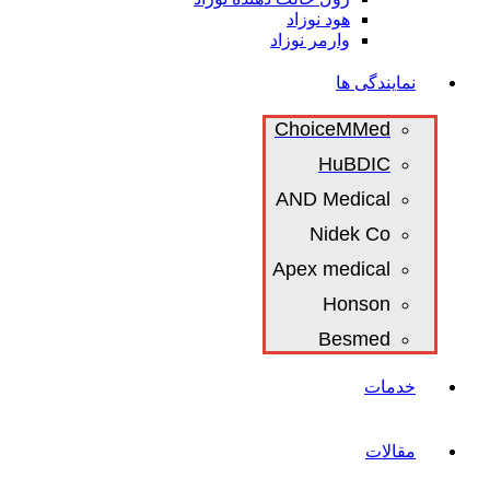
هود نوزاد
وارمر نوزاد
نمایندگی ها
ChoiceMMed
HuBDIC
AND Medical
Nidek Co
Apex medical
Honson
Besmed
خدمات
مقالات