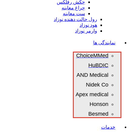
چکش رفلکس
چراغ معاینه
ست معاینه
رول حالت دهنده نوزاد
هود نوزاد
وارمر نوزاد
نمایندگی ها
ChoiceMMed
HuBDIC
AND Medical
Nidek Co
Apex medical
Honson
Besmed
خدمات