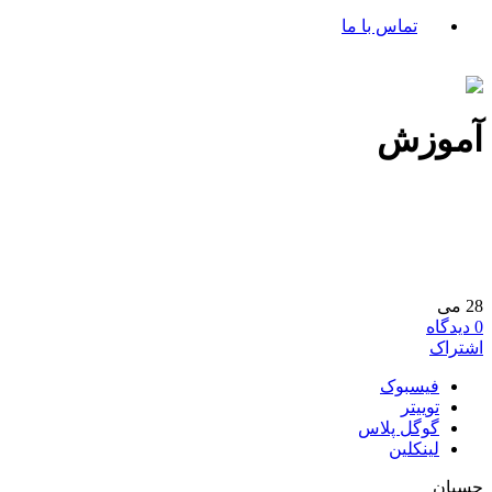
تماس با ما
آموزش
28
می
0
دیدگاه
اشتراک
فیسبوک
توییتر
گوگل پلاس
لینکلین
چسبان