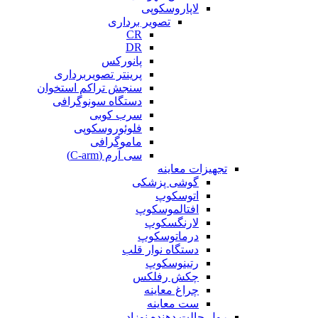
لاپاروسکوپی
تصویر برداری
CR
DR
پانورکس
پرینتر تصویربرداری
سنجش تراکم استخوان
دستگاه سونوگرافی
سرب کوبی
فلوئوروسکوپی
ماموگرافی
سی آرم (C-arm)
تجهیزات معاینه
گوشی پزشکی
اتوسکوپ
افتالموسکوپ
لارنگسکوپ
درماتوسکوپ
دستگاه نوار قلب
رتینوسکوپ
چکش رفلکس
چراغ معاینه
ست معاینه
رول حالت دهنده نوزاد