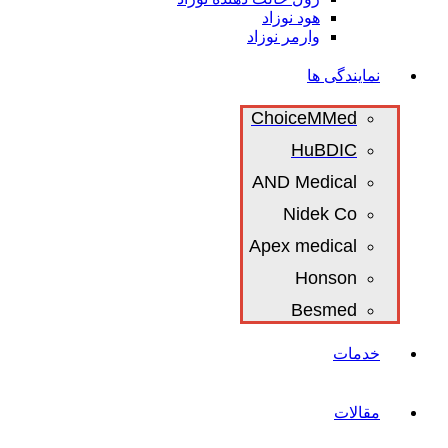
هود نوزاد
وارمر نوزاد
نمایندگی ها
ChoiceMMed
HuBDIC
AND Medical
Nidek Co
Apex medical
Honson
Besmed
خدمات
مقالات