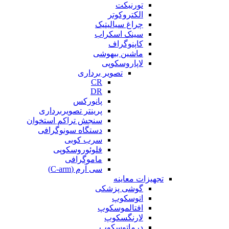
تورنیکت
الکتروکوتر
چراغ سیالیتیک
سینک اسکراب
کاپنوگراف
ماشین بیهوشی
لاپاروسکوپی
تصویر برداری
CR
DR
پانورکس
پرینتر تصویربرداری
سنجش تراکم استخوان
دستگاه سونوگرافی
سرب کوبی
فلوئوروسکوپی
ماموگرافی
سی آرم (C-arm)
تجهیزات معاینه
گوشی پزشکی
اتوسکوپ
افتالموسکوپ
لارنگسکوپ
درماتوسکوپ