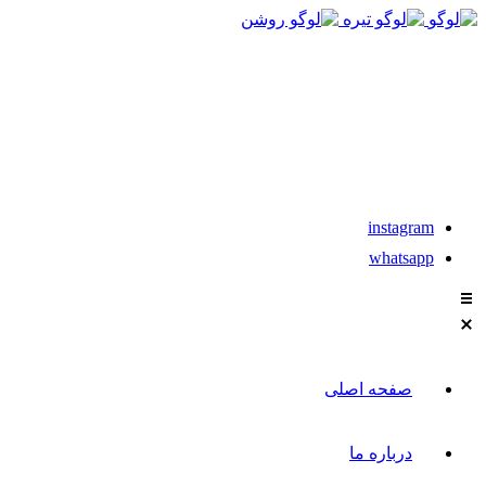
021-88611304-5
تماس با مشاوران نیکان
instagram
whatsapp
صفحه اصلی
درباره ما