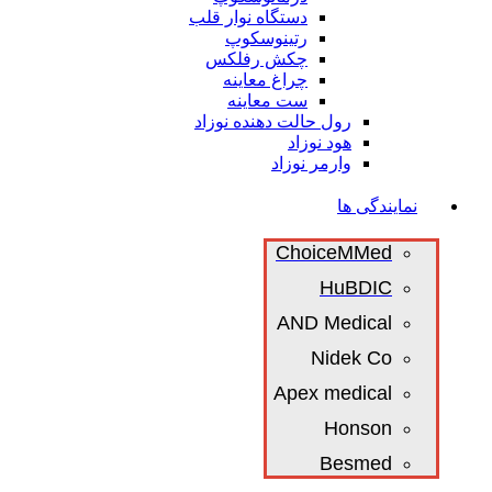
دستگاه نوار قلب
رتینوسکوپ
چکش رفلکس
چراغ معاینه
ست معاینه
رول حالت دهنده نوزاد
هود نوزاد
وارمر نوزاد
نمایندگی ها
ChoiceMMed
HuBDIC
AND Medical
Nidek Co
Apex medical
Honson
Besmed