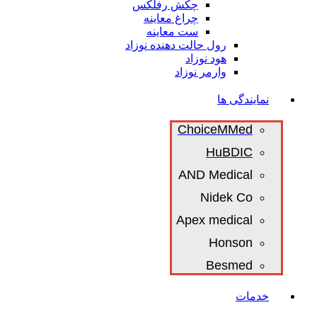
چکش رفلکس
چراغ معاینه
ست معاینه
رول حالت دهنده نوزاد
هود نوزاد
وارمر نوزاد
نمایندگی ها
ChoiceMMed
HuBDIC
AND Medical
Nidek Co
Apex medical
Honson
Besmed
خدمات