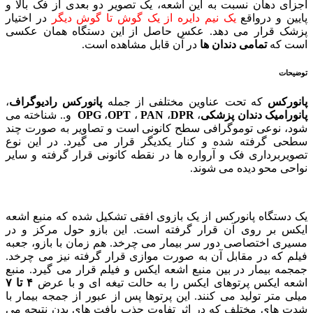
اجزای دهان نسبت به این اشعه، یک تصویر دو بعدی از فک بالا و
پایین و درواقع
یک نیم دایره از یک گوش تا گوش دیگر
در اختیار
پزشک قرار می دهد. عکس حاصل از این دستگاه همان عکسی
است که
تمامی دندان ها
در آن قابل مشاهده است.
توضیحات
پانورکس
که تحت عناوین مختلفی از جمله
پانورکس رادیوگراف
،
پانورامیک دندان پزشکی
،
DPR
،
PAN
،
OPT
،
OPG
و.. شناخته می
شود، نوعی توموگرافی سطح کانونی است و تصاویر به صورت چند
سطحی گرفته شده و کنار یکدیگر قرار می گیرد. در این نوع
تصویربرداری فک و آرواره ها در نقطه کانونی قرار گرفته و سایر
نواحی محو دیده می شوند.
یک دستگاه پانورکس از یک بازوی افقی تشکیل شده که منبع اشعه
ایکس بر روی آن قرار گرفته است. این بازو حول مرکز و در
مسیری اختصاصی دور سر بیمار می چرخد. هم زمان با بازو، جعبه
فیلم که در مقابل آن به صورت موازی قرار گرفته نیز می چرخد.
جمجمه بیمار در بین منبع اشعه ایکس و فیلم قرار می گیرد. منبع
اشعه ایکس پرتوهای ایکس را به حالت تیغه ای و با عرض
۴ تا ۷
میلی متر تولید می کنند. این پرتوها پس از عبور از جمجه بیمار با
شدت های مختلف که در اثر تفاوت جذب بافت های بدن نتیجه می