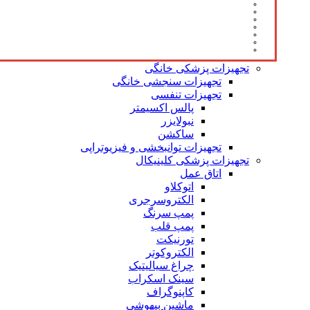
تجهیزات پزشکی خانگی
تجهیزات سنجشی خانگی
تجهیزات تنفسی
پالس اکسیمتر
نبولایزر
ساکشن
تجهیزات توانبخشی و فیزیوتراپی
تجهیزات پزشکی کلینیکال
اتاق عمل
اتوکلاو
الکتروسرجری
پمپ سرنگ
پمپ قلب
تورنیکت
الکتروکوتر
چراغ سیالیتیک
سینک اسکراب
کاپنوگراف
ماشین بیهوشی