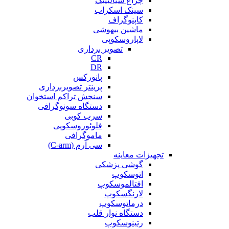
چراغ سیالیتیک
سینک اسکراب
کاپنوگراف
ماشین بیهوشی
لاپاروسکوپی
تصویر برداری
CR
DR
پانورکس
پرینتر تصویربرداری
سنجش تراکم استخوان
دستگاه سونوگرافی
سرب کوبی
فلوئوروسکوپی
ماموگرافی
سی آرم (C-arm)
تجهیزات معاینه
گوشی پزشکی
اتوسکوپ
افتالموسکوپ
لارنگسکوپ
درماتوسکوپ
دستگاه نوار قلب
رتینوسکوپ