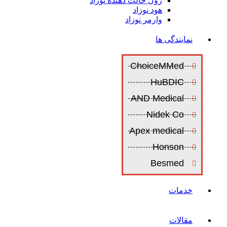
رول حالت دهنده نوزاد
هود نوزاد
وارمر نوزاد
نمایندگی ها
ChoiceMMed
HuBDIC
AND Medical
Nidek Co
Apex medical
Honson
Besmed
خدمات
مقالات