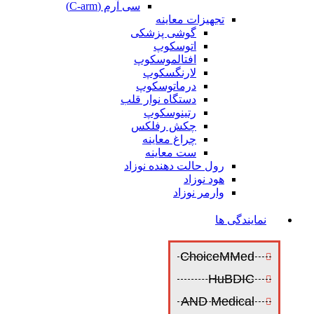
سی آرم (C-arm)
تجهیزات معاینه
گوشی پزشکی
اتوسکوپ
افتالموسکوپ
لارنگسکوپ
درماتوسکوپ
دستگاه نوار قلب
رتینوسکوپ
چکش رفلکس
چراغ معاینه
ست معاینه
رول حالت دهنده نوزاد
هود نوزاد
وارمر نوزاد
نمایندگی ها
ChoiceMMed
HuBDIC
AND Medical