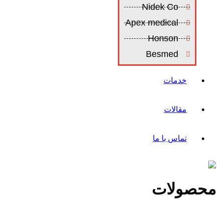
Nidek Co
Apex medical
Honson
Besmed
خدمات
مقالات
تماس با ما
محصولات