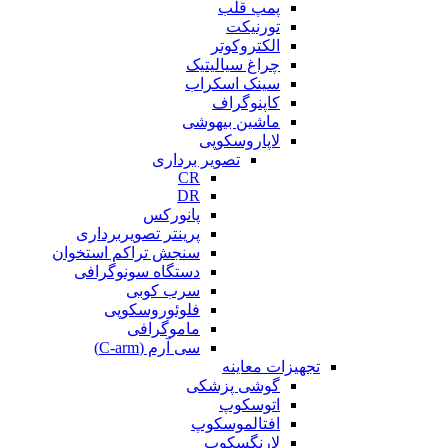
پمپ قلب
تورنیکت
الکتروکوتر
چراغ سیالیتیک
سینک اسکراب
کاپنوگراف
ماشین بیهوشی
لاپاروسکوپی
تصویر برداری
CR
DR
پانورکس
پرینتر تصویربرداری
سنجش تراکم استخوان
دستگاه سونوگرافی
سرب کوبی
فلوئوروسکوپی
ماموگرافی
سی آرم (C-arm)
تجهیزات معاینه
گوشی پزشکی
اتوسکوپ
افتالموسکوپ
لارنگسکوپ