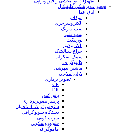
تجهیزات توانبخشی و فیزیوتراپی
تجهیزات پزشکی کلینیکال
اتاق عمل
اتوکلاو
الکتروسرجری
پمپ سرنگ
پمپ قلب
تورنیکت
الکتروکوتر
چراغ سیالیتیک
سینک اسکراب
کاپنوگراف
ماشین بیهوشی
لاپاروسکوپی
تصویر برداری
CR
DR
پانورکس
پرینتر تصویربرداری
سنجش تراکم استخوان
دستگاه سونوگرافی
سرب کوبی
فلوئوروسکوپی
ماموگرافی