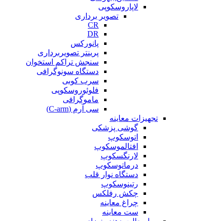
لاپاروسکوپی
تصویر برداری
CR
DR
پانورکس
پرینتر تصویربرداری
سنجش تراکم استخوان
دستگاه سونوگرافی
سرب کوبی
فلوئوروسکوپی
ماموگرافی
سی آرم (C-arm)
تجهیزات معاینه
گوشی پزشکی
اتوسکوپ
افتالموسکوپ
لارنگسکوپ
درماتوسکوپ
دستگاه نوار قلب
رتینوسکوپ
چکش رفلکس
چراغ معاینه
ست معاینه