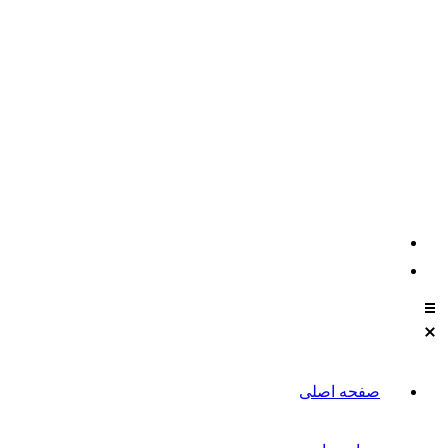
021-88611304-5
تماس با مشاوران نیکان
صفحه اصلی