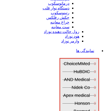
درماتوسکوپ
دستگاه نوار قلب
رتینوسکوپ
چکش رفلکس
چراغ معاینه
ست معاینه
رول حالت دهنده نوزاد
هود نوزاد
وارمر نوزاد
نمایندگی ها
ChoiceMMed
HuBDIC
AND Medical
Nidek Co
Apex medical
Honson