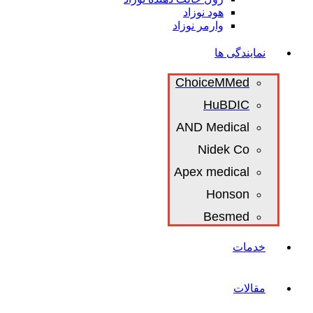
هود نوزاد
وارمر نوزاد
نمایندگی ها
ChoiceMMed
HuBDIC
AND Medical
Nidek Co
Apex medical
Honson
Besmed
خدمات
مقالات