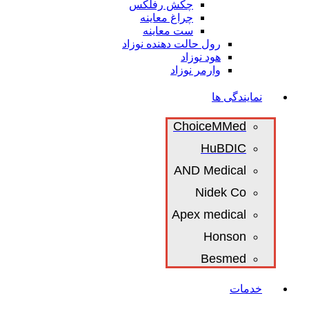
چکش رفلکس
چراغ معاینه
ست معاینه
رول حالت دهنده نوزاد
هود نوزاد
وارمر نوزاد
نمایندگی ها
ChoiceMMed
HuBDIC
AND Medical
Nidek Co
Apex medical
Honson
Besmed
خدمات