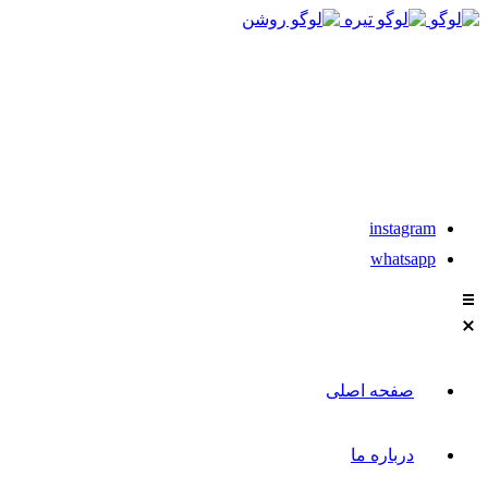
021-88611304-5
تماس با مشاوران نیکان
instagram
whatsapp
صفحه اصلی
درباره ما