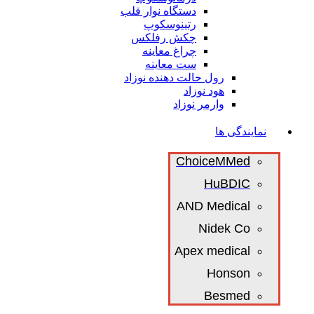
دستگاه نوار قلب
رتینوسکوپ
چکش رفلکس
چراغ معاینه
ست معاینه
رول حالت دهنده نوزاد
هود نوزاد
وارمر نوزاد
نمایندگی ها
ChoiceMMed
HuBDIC
AND Medical
Nidek Co
Apex medical
Honson
Besmed