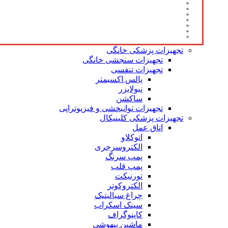
تجهیزات پزشکی خانگی
تجهیزات سنجشی خانگی
تجهیزات تنفسی
پالس اکسیمتر
نبولایزر
ساکشن
تجهیزات توانبخشی و فیزیوتراپی
تجهیزات پزشکی کلینیکال
اتاق عمل
اتوکلاو
الکتروسرجری
پمپ سرنگ
پمپ قلب
تورنیکت
الکتروکوتر
چراغ سیالیتیک
سینک اسکراب
کاپنوگراف
ماشین بیهوشی