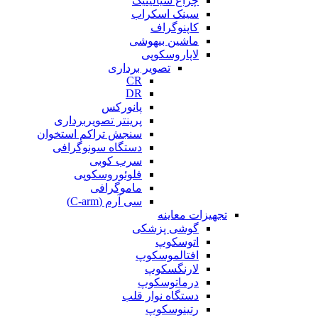
چراغ سیالیتیک
سینک اسکراب
کاپنوگراف
ماشین بیهوشی
لاپاروسکوپی
تصویر برداری
CR
DR
پانورکس
پرینتر تصویربرداری
سنجش تراکم استخوان
دستگاه سونوگرافی
سرب کوبی
فلوئوروسکوپی
ماموگرافی
سی آرم (C-arm)
تجهیزات معاینه
گوشی پزشکی
اتوسکوپ
افتالموسکوپ
لارنگسکوپ
درماتوسکوپ
دستگاه نوار قلب
رتینوسکوپ