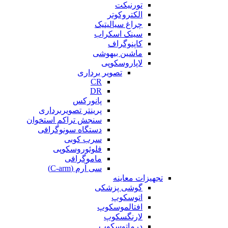
تورنیکت
الکتروکوتر
چراغ سیالیتیک
سینک اسکراب
کاپنوگراف
ماشین بیهوشی
لاپاروسکوپی
تصویر برداری
CR
DR
پانورکس
پرینتر تصویربرداری
سنجش تراکم استخوان
دستگاه سونوگرافی
سرب کوبی
فلوئوروسکوپی
ماموگرافی
سی آرم (C-arm)
تجهیزات معاینه
گوشی پزشکی
اتوسکوپ
افتالموسکوپ
لارنگسکوپ
درماتوسکوپ