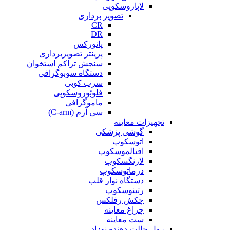
لاپاروسکوپی
تصویر برداری
CR
DR
پانورکس
پرینتر تصویربرداری
سنجش تراکم استخوان
دستگاه سونوگرافی
سرب کوبی
فلوئوروسکوپی
ماموگرافی
سی آرم (C-arm)
تجهیزات معاینه
گوشی پزشکی
اتوسکوپ
افتالموسکوپ
لارنگسکوپ
درماتوسکوپ
دستگاه نوار قلب
رتینوسکوپ
چکش رفلکس
چراغ معاینه
ست معاینه
رول حالت دهنده نوزاد