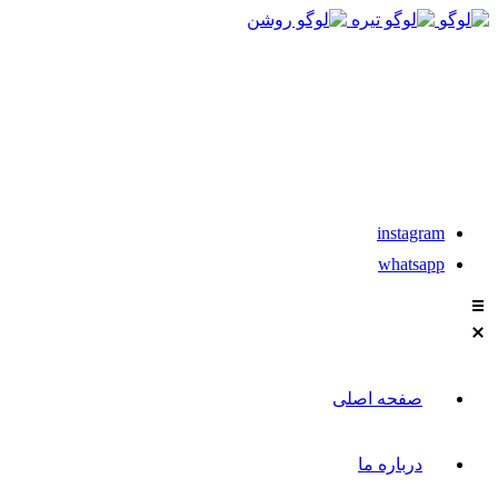
021-88611304-5
تماس با مشاوران نیکان
instagram
whatsapp
صفحه اصلی
درباره ما