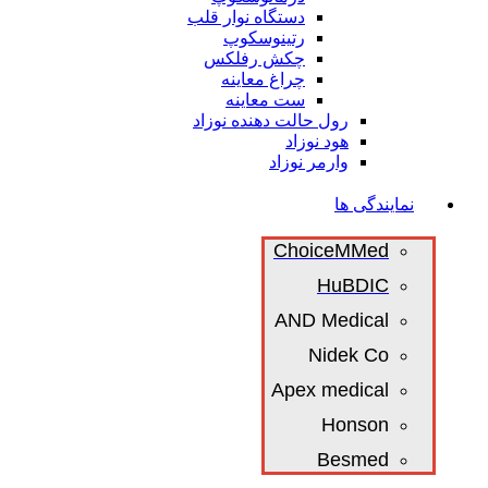
دستگاه نوار قلب
رتینوسکوپ
چکش رفلکس
چراغ معاینه
ست معاینه
رول حالت دهنده نوزاد
هود نوزاد
وارمر نوزاد
نمایندگی ها
ChoiceMMed
HuBDIC
AND Medical
Nidek Co
Apex medical
Honson
Besmed