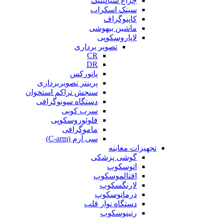
چراغ سیالیتیک
سینک اسکراب
کاپنوگراف
ماشین بیهوشی
لاپاروسکوپی
تصویر برداری
CR
DR
پانورکس
پرینتر تصویربرداری
سنجش تراکم استخوان
دستگاه سونوگرافی
سرب کوبی
فلوئوروسکوپی
ماموگرافی
سی آرم (C-arm)
تجهیزات معاینه
گوشی پزشکی
اتوسکوپ
افتالموسکوپ
لارنگسکوپ
درماتوسکوپ
دستگاه نوار قلب
رتینوسکوپ