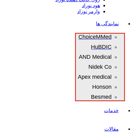
هود نوزاد
وارمر نوزاد
نمایندگی ها
ChoiceMMed
HuBDIC
AND Medical
Nidek Co
Apex medical
Honson
Besmed
خدمات
مقالات