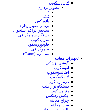
لاپاروسکوپی
تصویر برداری
CR
DR
پانورکس
پرینتر تصویربرداری
سنجش تراکم استخوان
دستگاه سونوگرافی
سرب کوبی
فلوئوروسکوپی
ماموگرافی
سی آرم (C-arm)
تجهیزات معاینه
گوشی پزشکی
اتوسکوپ
افتالموسکوپ
لارنگسکوپ
درماتوسکوپ
دستگاه نوار قلب
رتینوسکوپ
چکش رفلکس
چراغ معاینه
ست معاینه
رول حالت دهنده نوزاد