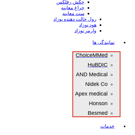
چکش رفلکس
چراغ معاینه
ست معاینه
رول حالت دهنده نوزاد
هود نوزاد
وارمر نوزاد
نمایندگی ها
ChoiceMMed
HuBDIC
AND Medical
Nidek Co
Apex medical
Honson
Besmed
خدمات