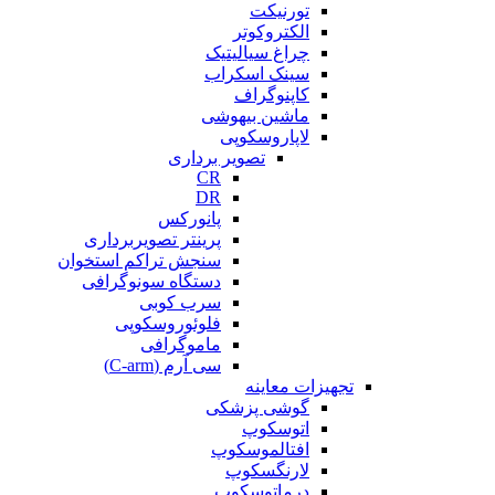
تورنیکت
الکتروکوتر
چراغ سیالیتیک
سینک اسکراب
کاپنوگراف
ماشین بیهوشی
لاپاروسکوپی
تصویر برداری
CR
DR
پانورکس
پرینتر تصویربرداری
سنجش تراکم استخوان
دستگاه سونوگرافی
سرب کوبی
فلوئوروسکوپی
ماموگرافی
سی آرم (C-arm)
تجهیزات معاینه
گوشی پزشکی
اتوسکوپ
افتالموسکوپ
لارنگسکوپ
درماتوسکوپ