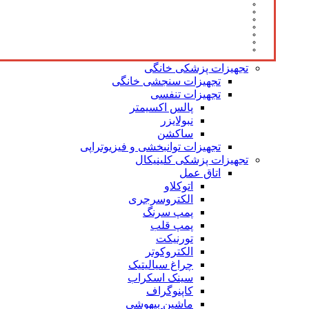
تجهیزات پزشکی خانگی
تجهیزات سنجشی خانگی
تجهیزات تنفسی
پالس اکسیمتر
نبولایزر
ساکشن
تجهیزات توانبخشی و فیزیوتراپی
تجهیزات پزشکی کلینیکال
اتاق عمل
اتوکلاو
الکتروسرجری
پمپ سرنگ
پمپ قلب
تورنیکت
الکتروکوتر
چراغ سیالیتیک
سینک اسکراب
کاپنوگراف
ماشین بیهوشی