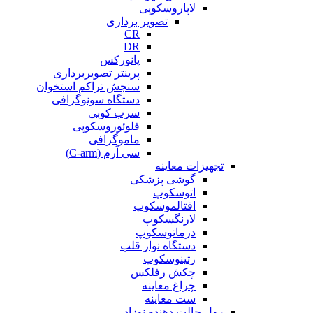
لاپاروسکوپی
تصویر برداری
CR
DR
پانورکس
پرینتر تصویربرداری
سنجش تراکم استخوان
دستگاه سونوگرافی
سرب کوبی
فلوئوروسکوپی
ماموگرافی
سی آرم (C-arm)
تجهیزات معاینه
گوشی پزشکی
اتوسکوپ
افتالموسکوپ
لارنگسکوپ
درماتوسکوپ
دستگاه نوار قلب
رتینوسکوپ
چکش رفلکس
چراغ معاینه
ست معاینه
رول حالت دهنده نوزاد