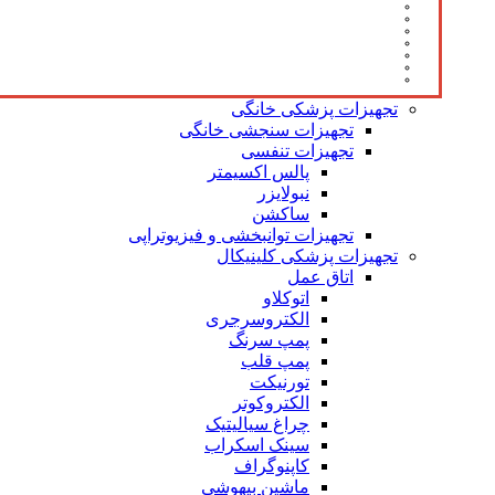
تجهیزات پزشکی خانگی
تجهیزات سنجشی خانگی
تجهیزات تنفسی
پالس اکسیمتر
نبولایزر
ساکشن
تجهیزات توانبخشی و فیزیوتراپی
تجهیزات پزشکی کلینیکال
اتاق عمل
اتوکلاو
الکتروسرجری
پمپ سرنگ
پمپ قلب
تورنیکت
الکتروکوتر
چراغ سیالیتیک
سینک اسکراب
کاپنوگراف
ماشین بیهوشی