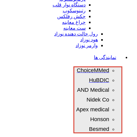
دستگاه نوار قلب
رتینوسکوپ
چکش رفلکس
چراغ معاینه
ست معاینه
رول حالت دهنده نوزاد
هود نوزاد
وارمر نوزاد
نمایندگی ها
ChoiceMMed
HuBDIC
AND Medical
Nidek Co
Apex medical
Honson
Besmed