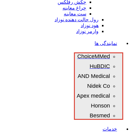
چکش رفلکس
چراغ معاینه
ست معاینه
رول حالت دهنده نوزاد
هود نوزاد
وارمر نوزاد
نمایندگی ها
ChoiceMMed
HuBDIC
AND Medical
Nidek Co
Apex medical
Honson
Besmed
خدمات