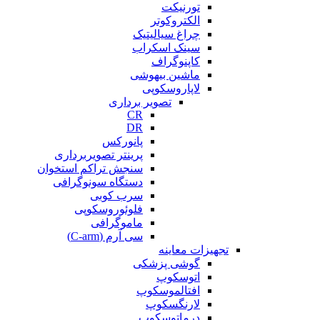
تورنیکت
الکتروکوتر
چراغ سیالیتیک
سینک اسکراب
کاپنوگراف
ماشین بیهوشی
لاپاروسکوپی
تصویر برداری
CR
DR
پانورکس
پرینتر تصویربرداری
سنجش تراکم استخوان
دستگاه سونوگرافی
سرب کوبی
فلوئوروسکوپی
ماموگرافی
سی آرم (C-arm)
تجهیزات معاینه
گوشی پزشکی
اتوسکوپ
افتالموسکوپ
لارنگسکوپ
درماتوسکوپ