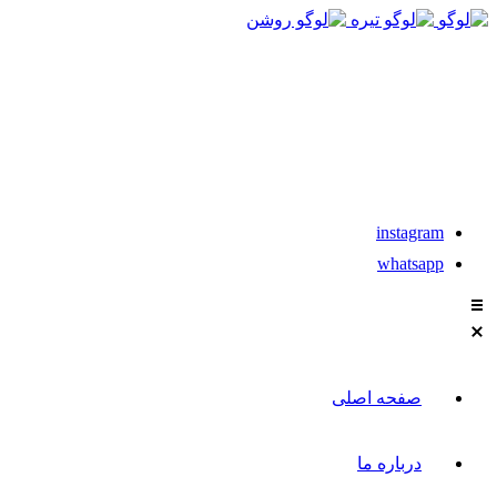
021-88611304-5
تماس با مشاوران نیکان
instagram
whatsapp
صفحه اصلی
درباره ما