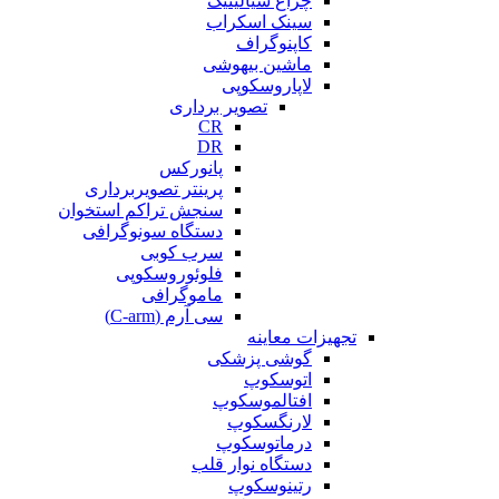
چراغ سیالیتیک
سینک اسکراب
کاپنوگراف
ماشین بیهوشی
لاپاروسکوپی
تصویر برداری
CR
DR
پانورکس
پرینتر تصویربرداری
سنجش تراکم استخوان
دستگاه سونوگرافی
سرب کوبی
فلوئوروسکوپی
ماموگرافی
سی آرم (C-arm)
تجهیزات معاینه
گوشی پزشکی
اتوسکوپ
افتالموسکوپ
لارنگسکوپ
درماتوسکوپ
دستگاه نوار قلب
رتینوسکوپ