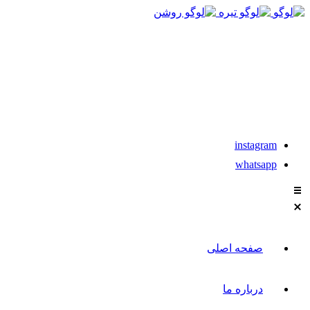
021-88611304-5
instagram
whatsapp
صفحه اصلی
درباره ما