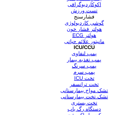
اکوکاردیوگرافی
تست ورزش
فشارسنج
گوشی کاردیولوژی
هولتر فشار خون
هولتر ECG
مانیتور علائم حیاتی
ICU/CCU
پمپ لنفاوی
پمپ تغذیه بیمار
پمپ سرنگ
پمپ سرم
تخت ICU
تخت ترانسفر
تشک مواج بیمارستانی
تشک تخت بیمارستانی
تخت بستری
دستگاه رگ یاب