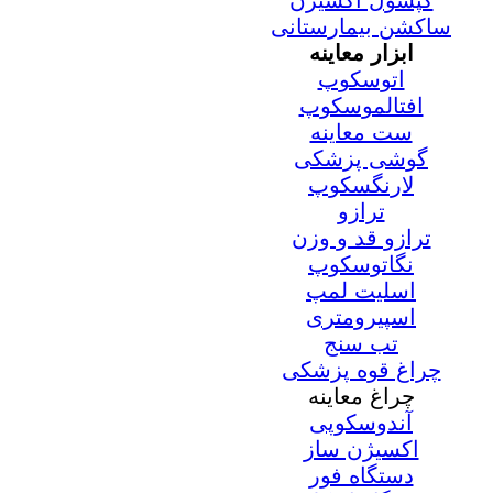
کپسول اکسیژن
ساکشن بیمارستانی
ابزار معاینه
اتوسکوپ
افتالموسکوپ
ست معاینه
گوشی پزشکی
لارنگسکوپ
ترازو
ترازو قد و وزن
نگاتوسکوپ
اسلیت لمپ
اسپیرومتری
تب سنج
چراغ قوه پزشکی
چراغ معاینه
آندوسکوپی
اکسیژن ساز
دستگاه فور