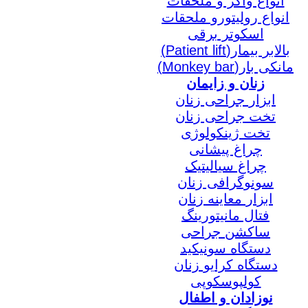
انواع واکر و ملحقات
انواع رولیتورو ملحقات
اسکوتر برقی
بالابر بیمار(Patient lift)
مانکی بار(Monkey bar)
زنان و زایمان
ابزار جراحی زنان
تخت جراحی زنان
تخت ژینکولوژی
چراغ پیشانی
چراغ سیالیتیک
سونوگرافی زنان
ابزار معاینه زنان
فتال مانیتورینگ
ساکشن جراحی
دستگاه سونیکید
دستگاه کرایو زنان
کولپوسکوپی
نوزادان و اطفال