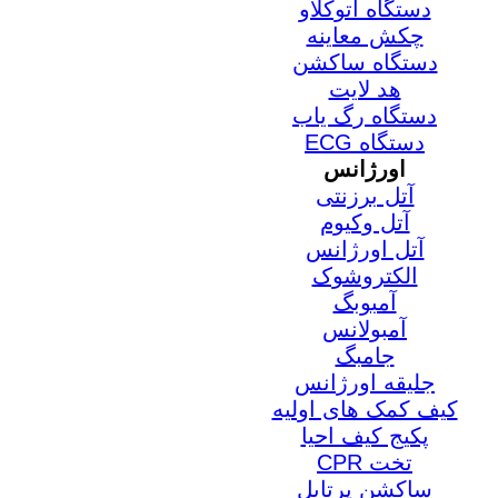
دستگاه اتوکلاو
چکش معاینه
دستگاه ساکشن
هد لایت
دستگاه رگ یاب
دستگاه ECG
اورژانس
آتل برزنتی
آتل وکیوم
آتل اورژانس
الکتروشوک
آمبوبگ
آمبولانس
جامبگ
جلیقه اورژانس
کیف کمک های اولیه
پکیج کیف احیا
تخت CPR
ساکشن پرتابل