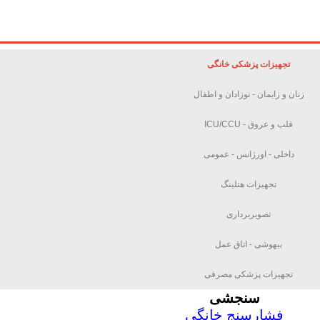
تجهیزات پزشکی خانگی
زنان و زایمان - نوزادان و اطفال
قلب و عروق - ICU/CCU
داخلی - اورژانس - عمومی
تجهیزات هتلینگ
تصویربرداری
بیهوشی - اتاق عمل
تجهیزات پزشکی مصرفی
سنجشی
فشارسنج خانگی