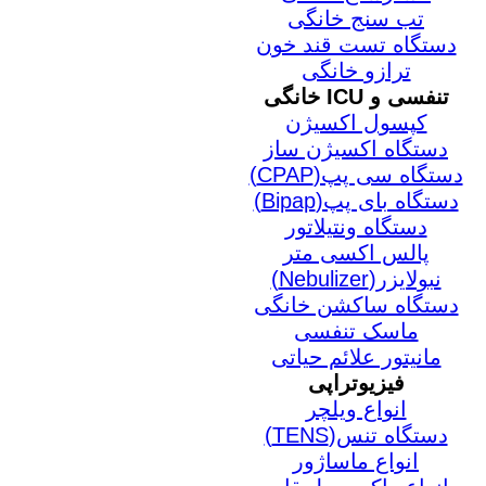
تب سنج خانگی
دستگاه تست قند خون
ترازو خانگی
تنفسی و ICU خانگی
کپسول اکسیژن
دستگاه اکسیژن ساز
دستگاه سی پپ(CPAP)
دستگاه بای پپ(Bipap)
دستگاه ونتیلاتور
پالس اکسی متر
نبولایزر(Nebulizer)
دستگاه ساکشن خانگی
ماسک تنفسی
مانیتور علائم حیاتی
فیزیوتراپی
انواع ویلچر
دستگاه تنس(TENS)
انواع ماساژور