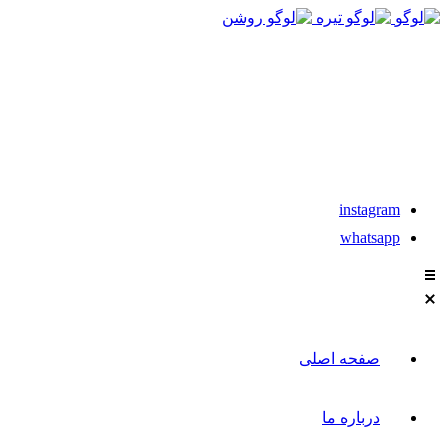
021-88611304-5
instagram
whatsapp
صفحه اصلی
درباره ما