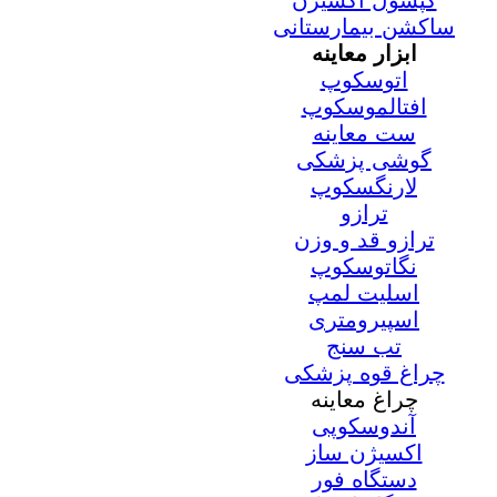
کپسول اکسیژن
ساکشن بیمارستانی
ابزار معاینه
اتوسکوپ
افتالموسکوپ
ست معاینه
گوشی پزشکی
لارنگسکوپ
ترازو
ترازو قد و وزن
نگاتوسکوپ
اسلیت لمپ
اسپیرومتری
تب سنج
چراغ قوه پزشکی
چراغ معاینه
آندوسکوپی
اکسیژن ساز
دستگاه فور