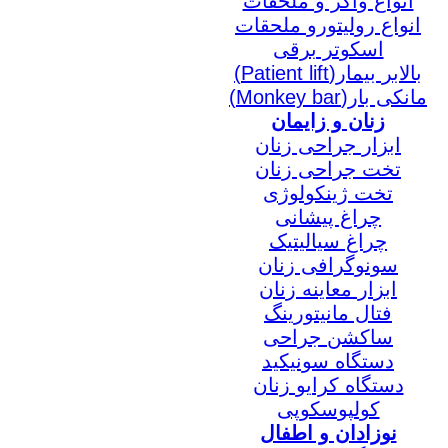
انواع واکر و ملحقات
انواع رولیتورو ملحقات
اسکوتر برقی
بالابر بیمار(Patient lift)
مانکی بار(Monkey bar)
زنان و زایمان
ابزار جراحی زنان
تخت جراحی زنان
تخت ژینکولوژی
چراغ پیشانی
چراغ سیالیتیک
سونوگرافی زنان
ابزار معاینه زنان
فتال مانیتورینگ
ساکشن جراحی
دستگاه سونیکید
دستگاه کرایو زنان
کولپوسکوپی
نوزادان و اطفال