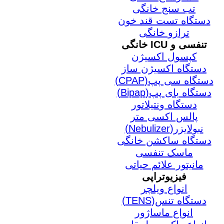
تب سنج خانگی
دستگاه تست قند خون
ترازو خانگی
تنفسی و ICU خانگی
کپسول اکسیژن
دستگاه اکسیژن ساز
دستگاه سی پپ(CPAP)
دستگاه بای پپ(Bipap)
دستگاه ونتیلاتور
پالس اکسی متر
نبولایزر(Nebulizer)
دستگاه ساکشن خانگی
ماسک تنفسی
مانیتور علائم حیاتی
فیزیوتراپی
انواع ویلچر
دستگاه تنس(TENS)
انواع ماساژور