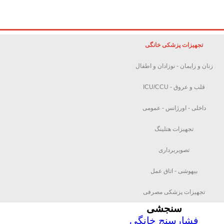
تجهیزات پزشکی خانگی
زنان و زایمان - نوزادان و اطفال
قلب و عروق - ICU/CCU
داخلی - اورژانس - عمومی
تجهیزات هتلینگ
تصویربرداری
بیهوشی - اتاق عمل
تجهیزات پزشکی مصرفی
سنجشی
فشارسنج خانگی