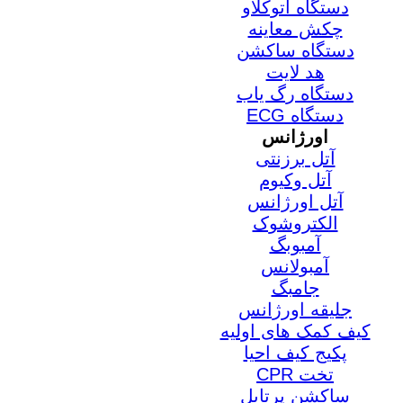
دستگاه اتوکلاو
چکش معاینه
دستگاه ساکشن
هد لایت
دستگاه رگ یاب
دستگاه ECG
اورژانس
آتل برزنتی
آتل وکیوم
آتل اورژانس
الکتروشوک
آمبوبگ
آمبولانس
جامبگ
جلیقه اورژانس
کیف کمک های اولیه
پکیج کیف احیا
تخت CPR
ساکشن پرتابل