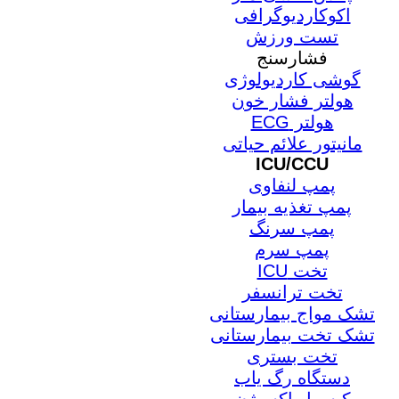
اکوکاردیوگرافی
تست ورزش
فشارسنج
گوشی کاردیولوژی
هولتر فشار خون
هولتر ECG
مانیتور علائم حیاتی
ICU/CCU
پمپ لنفاوی
پمپ تغذیه بیمار
پمپ سرنگ
پمپ سرم
تخت ICU
تخت ترانسفر
تشک مواج بیمارستانی
تشک تخت بیمارستانی
تخت بستری
دستگاه رگ یاب