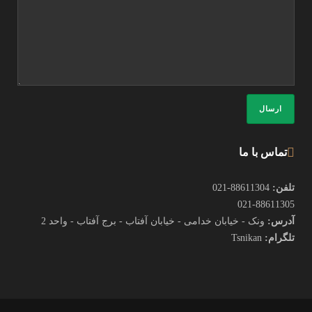
تماس با ما
تلفن:
88611304-021
021-88611305
آدرس:
ونک - خیابان خدامی - خیابان آفتاب - برج آفتاب - واحد 2
تلگرام:
Tsnikan