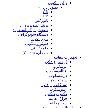
لاپاروسکوپی
تصویر برداری
CR
DR
پانورکس
پرینتر تصویربرداری
سنجش تراکم استخوان
دستگاه سونوگرافی
سرب کوبی
فلوئوروسکوپی
ماموگرافی
سی آرم (C-arm)
تجهیزات معاینه
گوشی پزشکی
اتوسکوپ
افتالموسکوپ
لارنگسکوپ
درماتوسکوپ
دستگاه نوار قلب
رتینوسکوپ
چکش رفلکس
چراغ معاینه
ست معاینه
رول حالت دهنده نوزاد