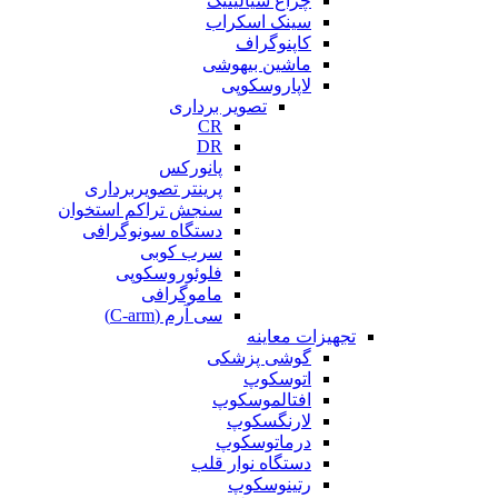
چراغ سیالیتیک
سینک اسکراب
کاپنوگراف
ماشین بیهوشی
لاپاروسکوپی
تصویر برداری
CR
DR
پانورکس
پرینتر تصویربرداری
سنجش تراکم استخوان
دستگاه سونوگرافی
سرب کوبی
فلوئوروسکوپی
ماموگرافی
سی آرم (C-arm)
تجهیزات معاینه
گوشی پزشکی
اتوسکوپ
افتالموسکوپ
لارنگسکوپ
درماتوسکوپ
دستگاه نوار قلب
رتینوسکوپ