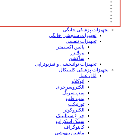
تجهیزات پزشکی خانگی
تجهیزات سنجشی خانگی
تجهیزات تنفسی
پالس اکسیمتر
نبولایزر
ساکشن
تجهیزات توانبخشی و فیزیوتراپی
تجهیزات پزشکی کلینیکال
اتاق عمل
اتوکلاو
الکتروسرجری
پمپ سرنگ
پمپ قلب
تورنیکت
الکتروکوتر
چراغ سیالیتیک
سینک اسکراب
کاپنوگراف
ماشین بیهوشی