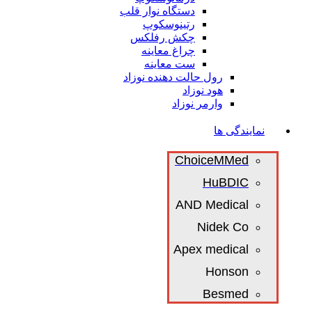
دستگاه نوار قلب
رتینوسکوپ
چکش رفلکس
چراغ معاینه
ست معاینه
رول حالت دهنده نوزاد
هود نوزاد
وارمر نوزاد
نمایندگی ها
ChoiceMMed
HuBDIC
AND Medical
Nidek Co
Apex medical
Honson
Besmed