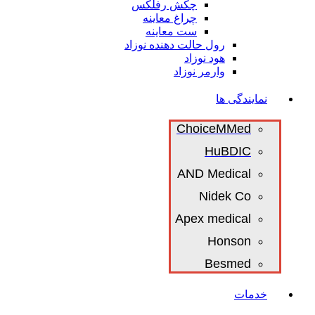
چکش رفلکس
چراغ معاینه
ست معاینه
رول حالت دهنده نوزاد
هود نوزاد
وارمر نوزاد
نمایندگی ها
ChoiceMMed
HuBDIC
AND Medical
Nidek Co
Apex medical
Honson
Besmed
خدمات