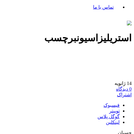
تماس با ما
استریلیزاسیونبرچسب
14
ژانویه
0
دیدگاه
اشتراک
فیسبوک
توییتر
گوگل پلاس
لینکلین
چسبان