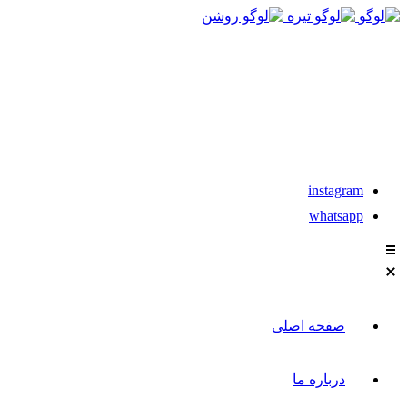
021-88611304-5
تماس با مشاوران نیکان
instagram
whatsapp
صفحه اصلی
درباره ما