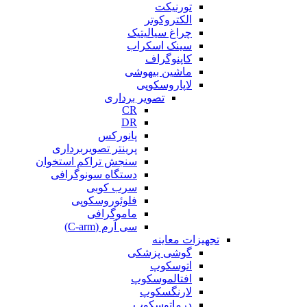
تورنیکت
الکتروکوتر
چراغ سیالیتیک
سینک اسکراب
کاپنوگراف
ماشین بیهوشی
لاپاروسکوپی
تصویر برداری
CR
DR
پانورکس
پرینتر تصویربرداری
سنجش تراکم استخوان
دستگاه سونوگرافی
سرب کوبی
فلوئوروسکوپی
ماموگرافی
سی آرم (C-arm)
تجهیزات معاینه
گوشی پزشکی
اتوسکوپ
افتالموسکوپ
لارنگسکوپ
درماتوسکوپ