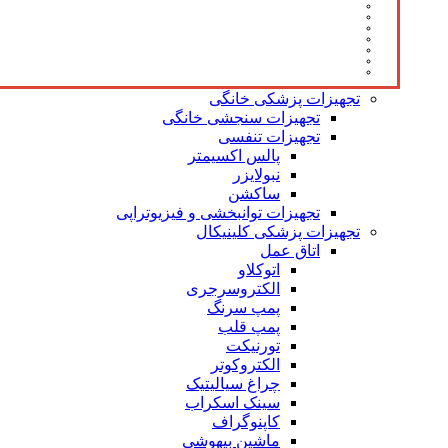
تجهیزات پزشکی خانگی
تجهیزات سنجشی خانگی
تجهیزات تنفسی
پالس اکسیمتر
نبولایزر
ساکشن
تجهیزات توانبخشی و فیزیوتراپی
تجهیزات پزشکی کلینیکال
اتاق عمل
اتوکلاو
الکتروسرجری
پمپ سرنگ
پمپ قلب
تورنیکت
الکتروکوتر
چراغ سیالیتیک
سینک اسکراب
کاپنوگراف
ماشین بیهوشی