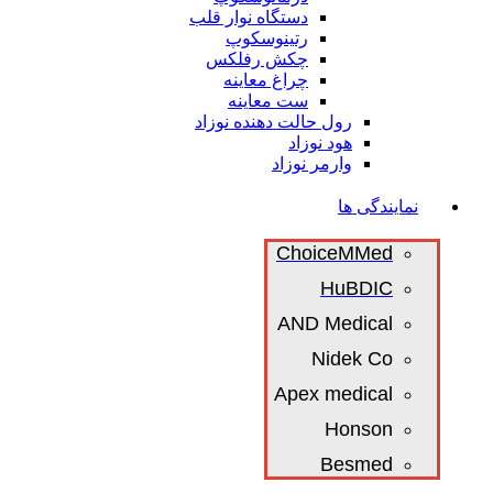
دستگاه نوار قلب
رتینوسکوپ
چکش رفلکس
چراغ معاینه
ست معاینه
رول حالت دهنده نوزاد
هود نوزاد
وارمر نوزاد
نمایندگی ها
ChoiceMMed
HuBDIC
AND Medical
Nidek Co
Apex medical
Honson
Besmed