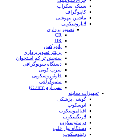
چراغ سیالیتیک
سینک اسکراب
کاپنوگراف
ماشین بیهوشی
لاپاروسکوپی
تصویر برداری
CR
DR
پانورکس
پرینتر تصویربرداری
سنجش تراکم استخوان
دستگاه سونوگرافی
سرب کوبی
فلوئوروسکوپی
ماموگرافی
سی آرم (C-arm)
تجهیزات معاینه
گوشی پزشکی
اتوسکوپ
افتالموسکوپ
لارنگسکوپ
درماتوسکوپ
دستگاه نوار قلب
رتینوسکوپ