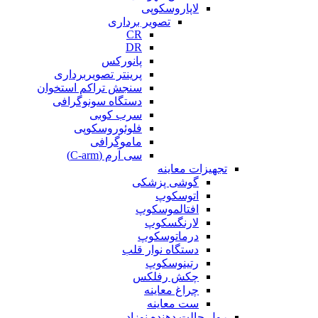
لاپاروسکوپی
تصویر برداری
CR
DR
پانورکس
پرینتر تصویربرداری
سنجش تراکم استخوان
دستگاه سونوگرافی
سرب کوبی
فلوئوروسکوپی
ماموگرافی
سی آرم (C-arm)
تجهیزات معاینه
گوشی پزشکی
اتوسکوپ
افتالموسکوپ
لارنگسکوپ
درماتوسکوپ
دستگاه نوار قلب
رتینوسکوپ
چکش رفلکس
چراغ معاینه
ست معاینه
رول حالت دهنده نوزاد