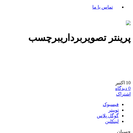
تماس با ما
پرینتر تصویربرداریبرچسب
10
اکتبر
0
دیدگاه
اشتراک
فیسبوک
توییتر
گوگل پلاس
لینکلین
چسبان