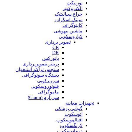
تورنیکت
الکتروکوتر
چراغ سیالیتیک
سینک اسکراب
کاپنوگراف
ماشین بیهوشی
لاپاروسکوپی
تصویر برداری
CR
DR
پانورکس
پرینتر تصویربرداری
سنجش تراکم استخوان
دستگاه سونوگرافی
سرب کوبی
فلوئوروسکوپی
ماموگرافی
سی آرم (C-arm)
تجهیزات معاینه
گوشی پزشکی
اتوسکوپ
افتالموسکوپ
لارنگسکوپ
درماتوسکوپ