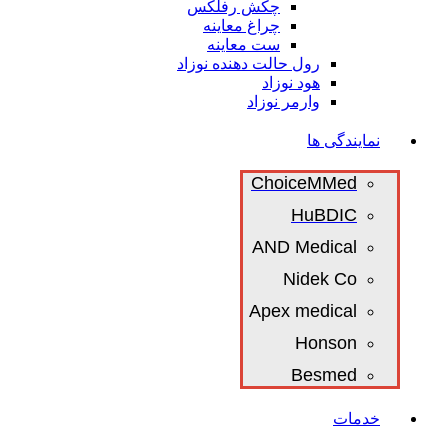
چکش رفلکس
چراغ معاینه
ست معاینه
رول حالت دهنده نوزاد
هود نوزاد
وارمر نوزاد
نمایندگی ها
ChoiceMMed
HuBDIC
AND Medical
Nidek Co
Apex medical
Honson
Besmed
خدمات