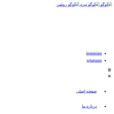
021-88611304-5
تماس با مشاوران نیکان
instagram
whatsapp
صفحه اصلی
درباره ما