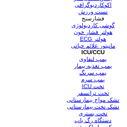
اکوکاردیوگرافی
تست ورزش
فشارسنج
گوشی کاردیولوژی
هولتر فشار خون
هولتر ECG
مانیتور علائم حیاتی
ICU/CCU
پمپ لنفاوی
پمپ تغذیه بیمار
پمپ سرنگ
پمپ سرم
تخت ICU
تخت ترانسفر
تشک مواج بیمارستانی
تشک تخت بیمارستانی
تخت بستری
دستگاه رگ یاب