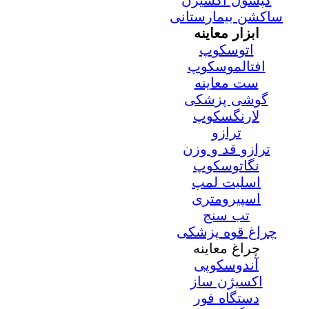
کپسول اکسیژن
ساکشن بیمارستانی
ابزار معاینه
اتوسکوپ
افتالموسکوپ
ست معاینه
گوشی پزشکی
لارنگسکوپ
ترازو
ترازو قد و وزن
نگاتوسکوپ
اسلیت لمپ
اسپیرومتری
تب سنج
چراغ قوه پزشکی
چراغ معاینه
آندوسکوپی
اکسیژن ساز
دستگاه فور