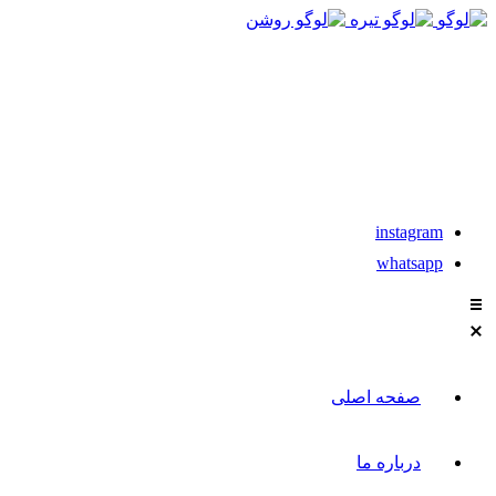
021-88611304-5
instagram
whatsapp
صفحه اصلی
درباره ما