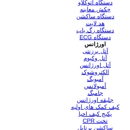
دستگاه اتوکلاو
چکش معاینه
دستگاه ساکشن
هد لایت
دستگاه رگ یاب
دستگاه ECG
اورژانس
آتل برزنتی
آتل وکیوم
آتل اورژانس
الکتروشوک
آمبوبگ
آمبولانس
جامبگ
جلیقه اورژانس
کیف کمک های اولیه
پکیج کیف احیا
تخت CPR
ساکشن پرتابل