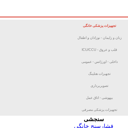
تجهیزات پزشکی خانگی
زنان و زایمان - نوزادان و اطفال
قلب و عروق - ICU/CCU
داخلی - اورژانس - عمومی
تجهیزات هتلینگ
تصویربرداری
بیهوشی - اتاق عمل
تجهیزات پزشکی مصرفی
سنجشی
فشارسنج خانگی