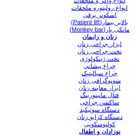
انواع واکر و ملحقات
انواع رولیتورو ملحقات
اسکوتر برقی
بالابر بیمار(Patient lift)
مانکی بار(Monkey bar)
زنان و زایمان
ابزار جراحی زنان
تخت جراحی زنان
تخت ژینکولوژی
چراغ پیشانی
چراغ سیالیتیک
سونوگرافی زنان
ابزار معاینه زنان
فتال مانیتورینگ
ساکشن جراحی
دستگاه سونیکید
دستگاه کرایو زنان
کولپوسکوپی
نوزادان و اطفال