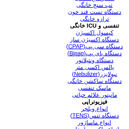
تب سنج خانگی
دستگاه تست قند خون
ترازو خانگی
تنفسی و ICU خانگی
کپسول اکسیژن
دستگاه اکسیژن ساز
دستگاه سی پپ(CPAP)
دستگاه بای پپ(Bipap)
دستگاه ونتیلاتور
پالس اکسی متر
نبولایزر(Nebulizer)
دستگاه ساکشن خانگی
ماسک تنفسی
مانیتور علائم حیاتی
فیزیوتراپی
انواع ویلچر
دستگاه تنس(TENS)
انواع ماساژور