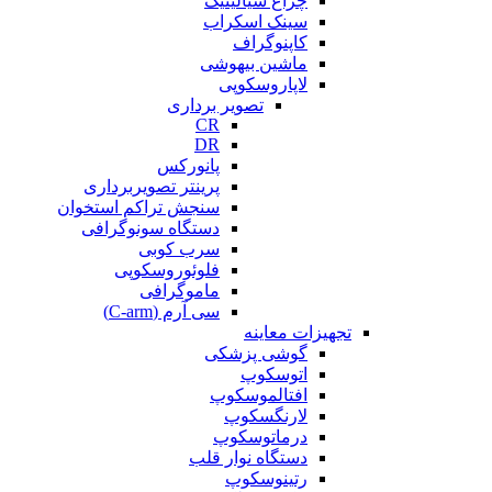
چراغ سیالیتیک
سینک اسکراب
کاپنوگراف
ماشین بیهوشی
لاپاروسکوپی
تصویر برداری
CR
DR
پانورکس
پرینتر تصویربرداری
سنجش تراکم استخوان
دستگاه سونوگرافی
سرب کوبی
فلوئوروسکوپی
ماموگرافی
سی آرم (C-arm)
تجهیزات معاینه
گوشی پزشکی
اتوسکوپ
افتالموسکوپ
لارنگسکوپ
درماتوسکوپ
دستگاه نوار قلب
رتینوسکوپ