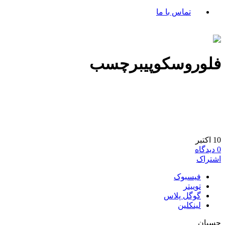
تماس با ما
فلوروسکوپیبرچسب
10
اکتبر
0
دیدگاه
اشتراک
فیسبوک
توییتر
گوگل پلاس
لینکلین
چسبان