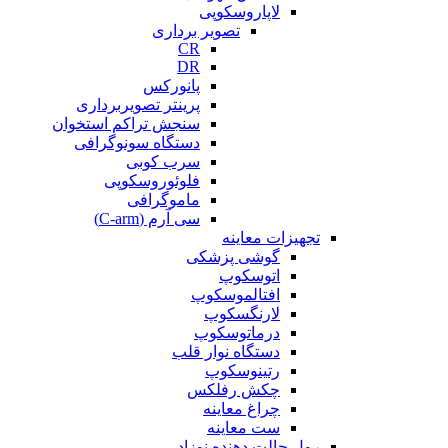
لاپاروسکوپی
تصویر برداری
CR
DR
پانورکس
پرینتر تصویربرداری
سنجش تراکم استخوان
دستگاه سونوگرافی
سرب کوبی
فلوئوروسکوپی
ماموگرافی
سی آرم (C-arm)
تجهیزات معاینه
گوشی پزشکی
اتوسکوپ
افتالموسکوپ
لارنگسکوپ
درماتوسکوپ
دستگاه نوار قلب
رتینوسکوپ
چکش رفلکس
چراغ معاینه
ست معاینه
رول حالت دهنده نوزاد