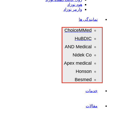
هود نوزاد
وارمر نوزاد
نمایندگی ها
ChoiceMMed
HuBDIC
AND Medical
Nidek Co
Apex medical
Honson
Besmed
خدمات
مقالات