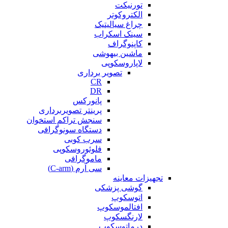
تورنیکت
الکتروکوتر
چراغ سیالیتیک
سینک اسکراب
کاپنوگراف
ماشین بیهوشی
لاپاروسکوپی
تصویر برداری
CR
DR
پانورکس
پرینتر تصویربرداری
سنجش تراکم استخوان
دستگاه سونوگرافی
سرب کوبی
فلوئوروسکوپی
ماموگرافی
سی آرم (C-arm)
تجهیزات معاینه
گوشی پزشکی
اتوسکوپ
افتالموسکوپ
لارنگسکوپ
درماتوسکوپ