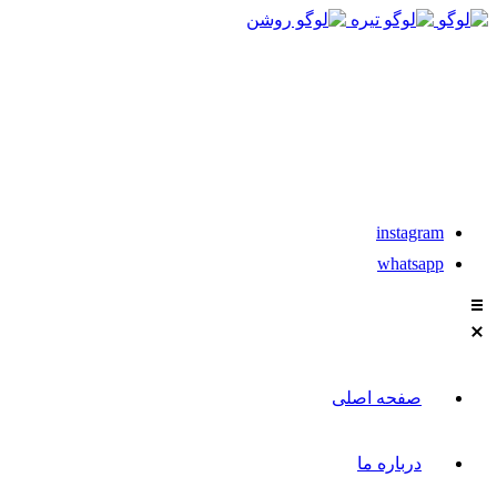
021-88611304-5
تماس با مشاوران نیکان
instagram
whatsapp
صفحه اصلی
درباره ما