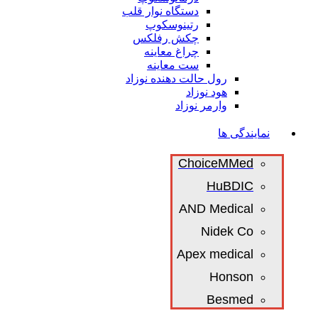
دستگاه نوار قلب
رتینوسکوپ
چکش رفلکس
چراغ معاینه
ست معاینه
رول حالت دهنده نوزاد
هود نوزاد
وارمر نوزاد
نمایندگی ها
ChoiceMMed
HuBDIC
AND Medical
Nidek Co
Apex medical
Honson
Besmed