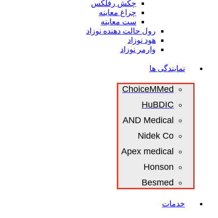
چکش رفلکس
چراغ معاینه
ست معاینه
رول حالت دهنده نوزاد
هود نوزاد
وارمر نوزاد
نمایندگی ها
ChoiceMMed
HuBDIC
AND Medical
Nidek Co
Apex medical
Honson
Besmed
خدمات