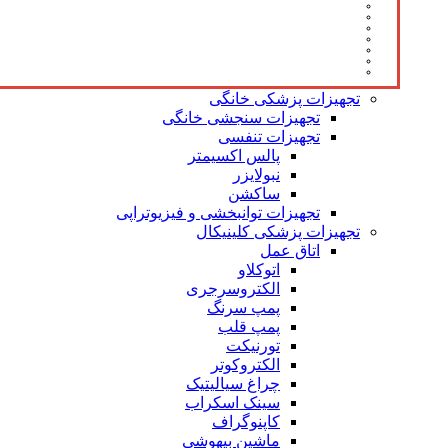
تجهیزات پزشکی خانگی
تجهیزات سنجشی خانگی
تجهیزات تنفسی
پالس اکسیمتر
نبولایزر
ساکشن
تجهیزات توانبخشی و فیزیوتراپی
تجهیزات پزشکی کلینیکال
اتاق عمل
اتوکلاو
الکتروسرجری
پمپ سرنگ
پمپ قلب
تورنیکت
الکتروکوتر
چراغ سیالیتیک
سینک اسکراب
کاپنوگراف
ماشین بیهوشی