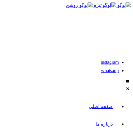
021-88611304-5
تماس با مشاوران نیکان
instagram
whatsapp
صفحه اصلی
درباره ما