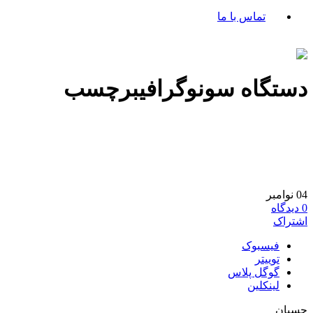
تماس با ما
دستگاه سونوگرافیبرچسب
04
نوامبر
0
دیدگاه
اشتراک
فیسبوک
توییتر
گوگل پلاس
لینکلین
چسبان