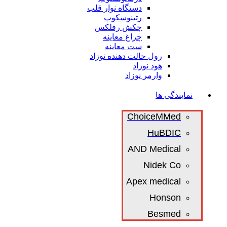
دستگاه نوار قلب
رتینوسکوپ
چکش رفلکس
چراغ معاینه
ست معاینه
رول حالت دهنده نوزاد
هود نوزاد
وارمر نوزاد
نمایندگی ها
ChoiceMMed
HuBDIC
AND Medical
Nidek Co
Apex medical
Honson
Besmed