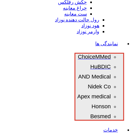
چکش رفلکس
چراغ معاینه
ست معاینه
رول حالت دهنده نوزاد
هود نوزاد
وارمر نوزاد
نمایندگی ها
ChoiceMMed
HuBDIC
AND Medical
Nidek Co
Apex medical
Honson
Besmed
خدمات