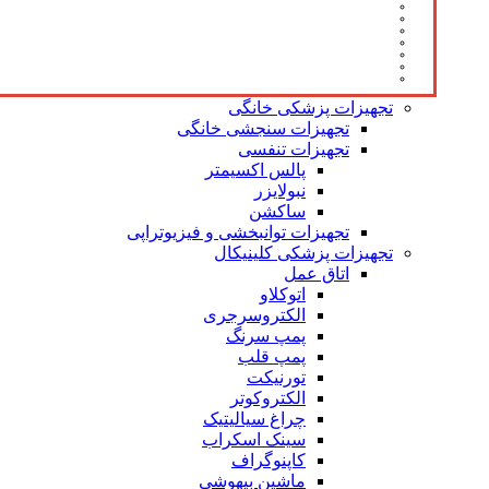
تجهیزات پزشکی خانگی
تجهیزات سنجشی خانگی
تجهیزات تنفسی
پالس اکسیمتر
نبولایزر
ساکشن
تجهیزات توانبخشی و فیزیوتراپی
تجهیزات پزشکی کلینیکال
اتاق عمل
اتوکلاو
الکتروسرجری
پمپ سرنگ
پمپ قلب
تورنیکت
الکتروکوتر
چراغ سیالیتیک
سینک اسکراب
کاپنوگراف
ماشین بیهوشی