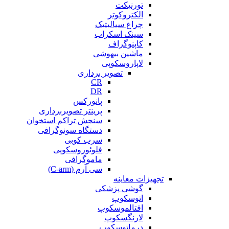
تورنیکت
الکتروکوتر
چراغ سیالیتیک
سینک اسکراب
کاپنوگراف
ماشین بیهوشی
لاپاروسکوپی
تصویر برداری
CR
DR
پانورکس
پرینتر تصویربرداری
سنجش تراکم استخوان
دستگاه سونوگرافی
سرب کوبی
فلوئوروسکوپی
ماموگرافی
سی آرم (C-arm)
تجهیزات معاینه
گوشی پزشکی
اتوسکوپ
افتالموسکوپ
لارنگسکوپ
درماتوسکوپ