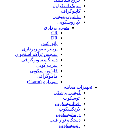
چراغ سیالیتیک
سینک اسکراب
کاپنوگراف
ماشین بیهوشی
لاپاروسکوپی
تصویر برداری
CR
DR
پانورکس
پرینتر تصویربرداری
سنجش تراکم استخوان
دستگاه سونوگرافی
سرب کوبی
فلوئوروسکوپی
ماموگرافی
سی آرم (C-arm)
تجهیزات معاینه
گوشی پزشکی
اتوسکوپ
افتالموسکوپ
لارنگسکوپ
درماتوسکوپ
دستگاه نوار قلب
رتینوسکوپ