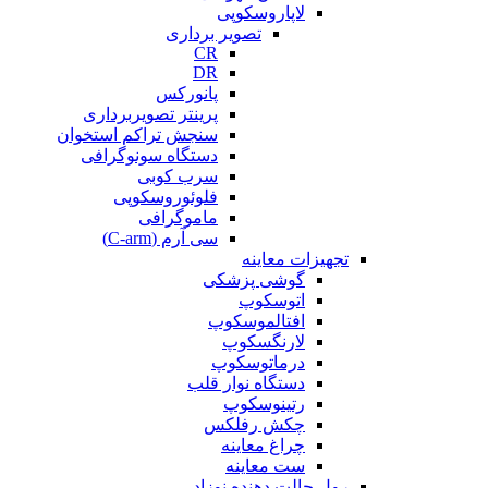
لاپاروسکوپی
تصویر برداری
CR
DR
پانورکس
پرینتر تصویربرداری
سنجش تراکم استخوان
دستگاه سونوگرافی
سرب کوبی
فلوئوروسکوپی
ماموگرافی
سی آرم (C-arm)
تجهیزات معاینه
گوشی پزشکی
اتوسکوپ
افتالموسکوپ
لارنگسکوپ
درماتوسکوپ
دستگاه نوار قلب
رتینوسکوپ
چکش رفلکس
چراغ معاینه
ست معاینه
رول حالت دهنده نوزاد