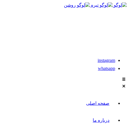
021-88611304-5
instagram
whatsapp
صفحه اصلی
درباره ما