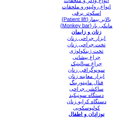
انواع واکر و ملحقات
انواع رولیتورو ملحقات
اسکوتر برقی
بالابر بیمار(Patient lift)
مانکی بار(Monkey bar)
زنان و زایمان
ابزار جراحی زنان
تخت جراحی زنان
تخت ژینکولوژی
چراغ پیشانی
چراغ سیالیتیک
سونوگرافی زنان
ابزار معاینه زنان
فتال مانیتورینگ
ساکشن جراحی
دستگاه سونیکید
دستگاه کرایو زنان
کولپوسکوپی
نوزادان و اطفال