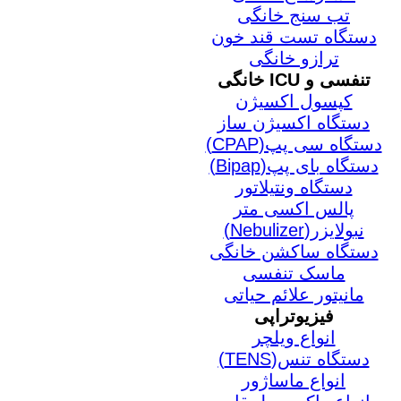
تب سنج خانگی
دستگاه تست قند خون
ترازو خانگی
تنفسی و ICU خانگی
کپسول اکسیژن
دستگاه اکسیژن ساز
دستگاه سی پپ(CPAP)
دستگاه بای پپ(Bipap)
دستگاه ونتیلاتور
پالس اکسی متر
نبولایزر(Nebulizer)
دستگاه ساکشن خانگی
ماسک تنفسی
مانیتور علائم حیاتی
فیزیوتراپی
انواع ویلچر
دستگاه تنس(TENS)
انواع ماساژور