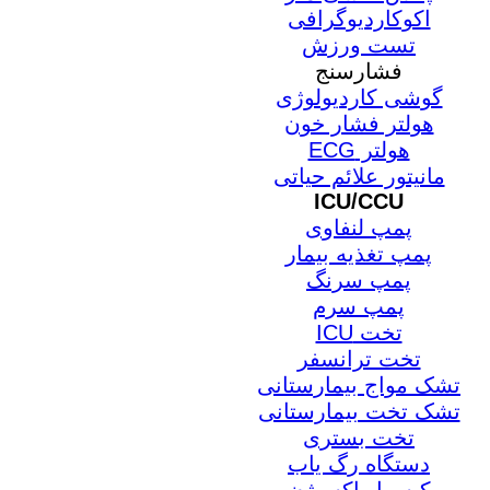
اکوکاردیوگرافی
تست ورزش
فشارسنج
گوشی کاردیولوژی
هولتر فشار خون
هولتر ECG
مانیتور علائم حیاتی
ICU/CCU
پمپ لنفاوی
پمپ تغذیه بیمار
پمپ سرنگ
پمپ سرم
تخت ICU
تخت ترانسفر
تشک مواج بیمارستانی
تشک تخت بیمارستانی
تخت بستری
دستگاه رگ یاب