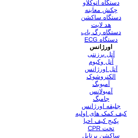
دستگاه اتوکلاو
چکش معاینه
دستگاه ساکشن
هد لایت
دستگاه رگ یاب
دستگاه ECG
اورژانس
آتل برزنتی
آتل وکیوم
آتل اورژانس
الکتروشوک
آمبوبگ
آمبولانس
جامبگ
جلیقه اورژانس
کیف کمک های اولیه
پکیج کیف احیا
تخت CPR
ساکشن پرتابل