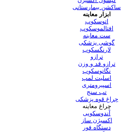
کپسول اکسیژن
ساکشن بیمارستانی
ابزار معاینه
اتوسکوپ
افتالموسکوپ
ست معاینه
گوشی پزشکی
لارنگسکوپ
ترازو
ترازو قد و وزن
نگاتوسکوپ
اسلیت لمپ
اسپیرومتری
تب سنج
چراغ قوه پزشکی
چراغ معاینه
آندوسکوپی
اکسیژن ساز
دستگاه فور