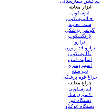
ساکشن بیمارستانی
ابزار معاینه
اتوسکوپ
افتالموسکوپ
ست معاینه
گوشی پزشکی
لارنگسکوپ
ترازو
ترازو قد و وزن
نگاتوسکوپ
اسلیت لمپ
اسپیرومتری
تب سنج
چراغ قوه پزشکی
چراغ معاینه
آندوسکوپی
اکسیژن ساز
دستگاه فور
دستگاه اتوکلاو