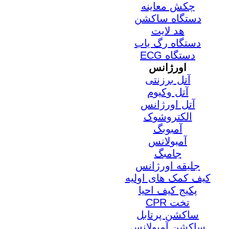
چکش معاینه
دستگاه ساکشن
هد لایت
دستگاه رگ یاب
دستگاه ECG
اورژانس
آتل برزنتی
آتل وکیوم
آتل اورژانس
الکتروشوک
آمبوبگ
آمبولانس
جامبگ
جلیقه اورژانس
کیف کمک های اولیه
پکیج کیف احیا
تخت CPR
ساکشن پرتابل
ساکشن آمبولانس