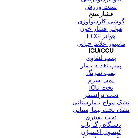
تست ورزش
فشارسنج
گوشی کاردیولوژی
هولتر فشار خون
هولتر ECG
مانیتور علائم حیاتی
ICU/CCU
پمپ لنفاوی
پمپ تغذیه بیمار
پمپ سرنگ
پمپ سرم
تخت ICU
تخت ترانسفر
تشک مواج بیمارستانی
تشک تخت بیمارستانی
تخت بستری
دستگاه رگ یاب
کپسول اکسیژن