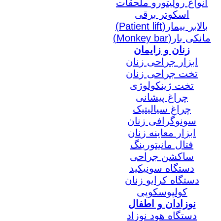
انواع رولیتورو ملحقات
اسکوتر برقی
بالابر بیمار(Patient lift)
مانکی بار(Monkey bar)
زنان و زایمان
ابزار جراحی زنان
تخت جراحی زنان
تخت ژینکولوژی
چراغ پیشانی
چراغ سیالیتیک
سونوگرافی زنان
ابزار معاینه زنان
فتال مانیتورینگ
ساکشن جراحی
دستگاه سونیکید
دستگاه کرایو زنان
کولپوسکوپی
نوزادان و اطفال
دستگاه هود نوزاد