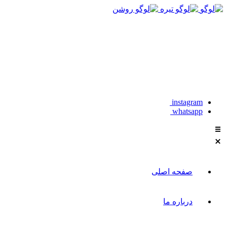
021-88611304-5
instagram
whatsapp
صفحه اصلی
درباره ما