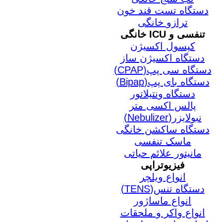
دستگاه تست قند خون
ترازو خانگی
تنفسی و ICU خانگی
کپسول اکسیژن
دستگاه اکسیژن ساز
دستگاه سی پپ(CPAP)
دستگاه بای پپ(Bipap)
دستگاه ونتیلاتور
پالس اکسی متر
نبولایزر(Nebulizer)
دستگاه ساکشن خانگی
ماسک تنفسی
مانیتور علائم حیاتی
فیزیوتراپی
انواع ویلچر
دستگاه تنس(TENS)
انواع ماساژور
انواع واکر و ملحقات