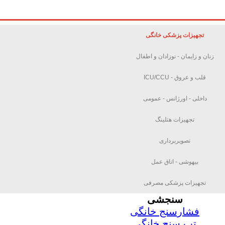
تجهیزات پزشکی خانگی
زنان و زایمان - نوزادان و اطفال
قلب و عروق - ICU/CCU
داخلی - اورژانس - عمومی
تجهیزات هتلینگ
تصویربرداری
بیهوشی - اتاق عمل
تجهیزات پزشکی مصرفی
سنجشی
فشارسنج خانگی
تب سنج خانگی