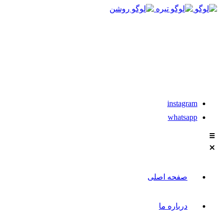
021-88611304-5
تماس با مشاوران نیکان
instagram
whatsapp
صفحه اصلی
درباره ما