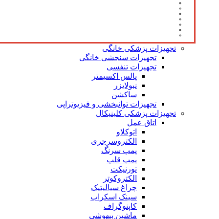
تجهیزات پزشکی خانگی
تجهیزات سنجشی خانگی
تجهیزات تنفسی
پالس اکسیمتر
نبولایزر
ساکشن
تجهیزات توانبخشی و فیزیوتراپی
تجهیزات پزشکی کلینیکال
اتاق عمل
اتوکلاو
الکتروسرجری
پمپ سرنگ
پمپ قلب
تورنیکت
الکتروکوتر
چراغ سیالیتیک
سینک اسکراب
کاپنوگراف
ماشین بیهوشی