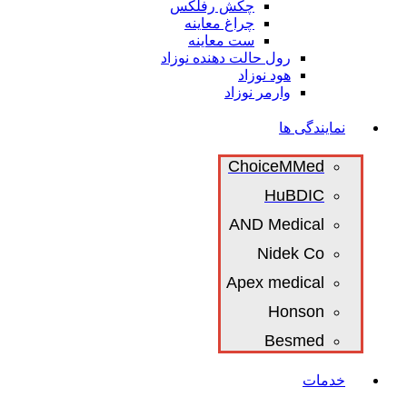
چکش رفلکس
چراغ معاینه
ست معاینه
رول حالت دهنده نوزاد
هود نوزاد
وارمر نوزاد
نمایندگی ها
ChoiceMMed
HuBDIC
AND Medical
Nidek Co
Apex medical
Honson
Besmed
خدمات