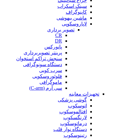
چراغ سیالیتیک
سینک اسکراب
کاپنوگراف
ماشین بیهوشی
لاپاروسکوپی
تصویر برداری
CR
DR
پانورکس
پرینتر تصویربرداری
سنجش تراکم استخوان
دستگاه سونوگرافی
سرب کوبی
فلوئوروسکوپی
ماموگرافی
سی آرم (C-arm)
تجهیزات معاینه
گوشی پزشکی
اتوسکوپ
افتالموسکوپ
لارنگسکوپ
درماتوسکوپ
دستگاه نوار قلب
رتینوسکوپ