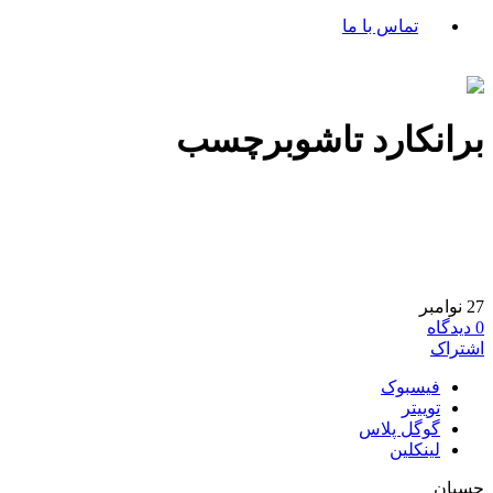
تماس با ما
برانکارد تاشوبرچسب
27
نوامبر
0
دیدگاه
اشتراک
فیسبوک
توییتر
گوگل پلاس
لینکلین
چسبان