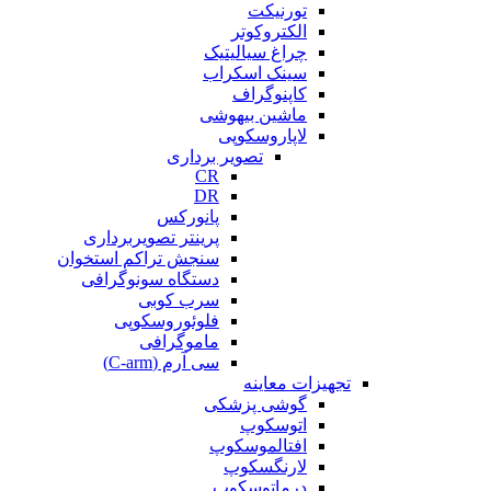
تورنیکت
الکتروکوتر
چراغ سیالیتیک
سینک اسکراب
کاپنوگراف
ماشین بیهوشی
لاپاروسکوپی
تصویر برداری
CR
DR
پانورکس
پرینتر تصویربرداری
سنجش تراکم استخوان
دستگاه سونوگرافی
سرب کوبی
فلوئوروسکوپی
ماموگرافی
سی آرم (C-arm)
تجهیزات معاینه
گوشی پزشکی
اتوسکوپ
افتالموسکوپ
لارنگسکوپ
درماتوسکوپ