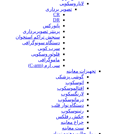
لاپاروسکوپی
تصویر برداری
CR
DR
پانورکس
پرینتر تصویربرداری
سنجش تراکم استخوان
دستگاه سونوگرافی
سرب کوبی
فلوئوروسکوپی
ماموگرافی
سی آرم (C-arm)
تجهیزات معاینه
گوشی پزشکی
اتوسکوپ
افتالموسکوپ
لارنگسکوپ
درماتوسکوپ
دستگاه نوار قلب
رتینوسکوپ
چکش رفلکس
چراغ معاینه
ست معاینه
رول حالت دهنده نوزاد