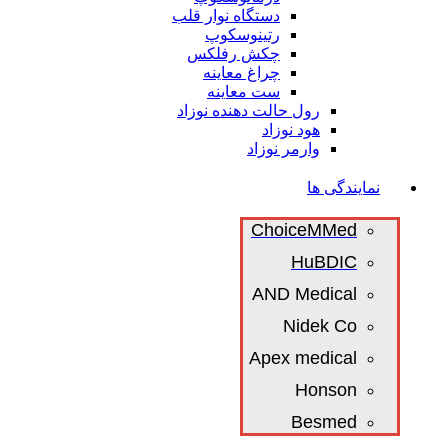
دستگاه نوار قلب
رتینوسکوپ
چکش رفلکس
چراغ معاینه
ست معاینه
رول حالت دهنده نوزاد
هود نوزاد
وارمر نوزاد
نمایندگی ها
ChoiceMMed
HuBDIC
AND Medical
Nidek Co
Apex medical
Honson
Besmed