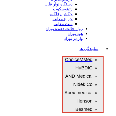
دستگاه نوار قلب
رتینوسکوپ
چکش رفلکس
چراغ معاینه
ست معاینه
رول حالت دهنده نوزاد
هود نوزاد
وارمر نوزاد
نمایندگی ها
ChoiceMMed
HuBDIC
AND Medical
Nidek Co
Apex medical
Honson
Besmed