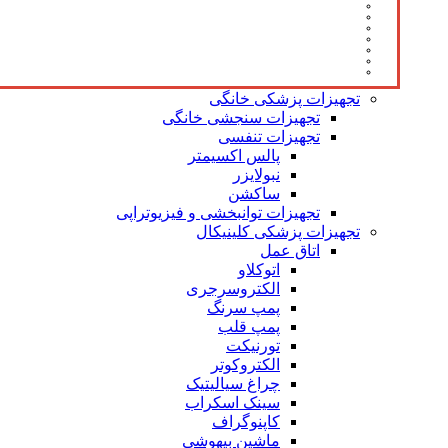
تجهیزات پزشکی خانگی
تجهیزات سنجشی خانگی
تجهیزات تنفسی
پالس اکسیمتر
نبولایزر
ساکشن
تجهیزات توانبخشی و فیزیوتراپی
تجهیزات پزشکی کلینیکال
اتاق عمل
اتوکلاو
الکتروسرجری
پمپ سرنگ
پمپ قلب
تورنیکت
الکتروکوتر
چراغ سیالیتیک
سینک اسکراب
کاپنوگراف
ماشین بیهوشی