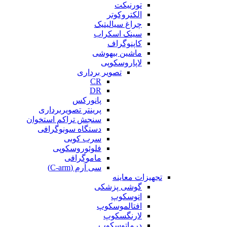
تورنیکت
الکتروکوتر
چراغ سیالیتیک
سینک اسکراب
کاپنوگراف
ماشین بیهوشی
لاپاروسکوپی
تصویر برداری
CR
DR
پانورکس
پرینتر تصویربرداری
سنجش تراکم استخوان
دستگاه سونوگرافی
سرب کوبی
فلوئوروسکوپی
ماموگرافی
سی آرم (C-arm)
تجهیزات معاینه
گوشی پزشکی
اتوسکوپ
افتالموسکوپ
لارنگسکوپ
درماتوسکوپ