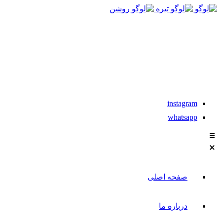
021-88611304-5
تماس با مشاوران نیکان
instagram
whatsapp
صفحه اصلی
درباره ما