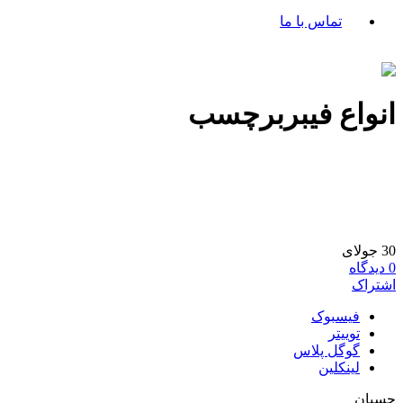
تماس با ما
انواع فیبربرچسب
30
جولای
0
دیدگاه
اشتراک
فیسبوک
توییتر
گوگل پلاس
لینکلین
چسبان