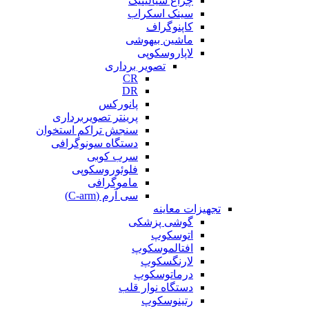
چراغ سیالیتیک
سینک اسکراب
کاپنوگراف
ماشین بیهوشی
لاپاروسکوپی
تصویر برداری
CR
DR
پانورکس
پرینتر تصویربرداری
سنجش تراکم استخوان
دستگاه سونوگرافی
سرب کوبی
فلوئوروسکوپی
ماموگرافی
سی آرم (C-arm)
تجهیزات معاینه
گوشی پزشکی
اتوسکوپ
افتالموسکوپ
لارنگسکوپ
درماتوسکوپ
دستگاه نوار قلب
رتینوسکوپ