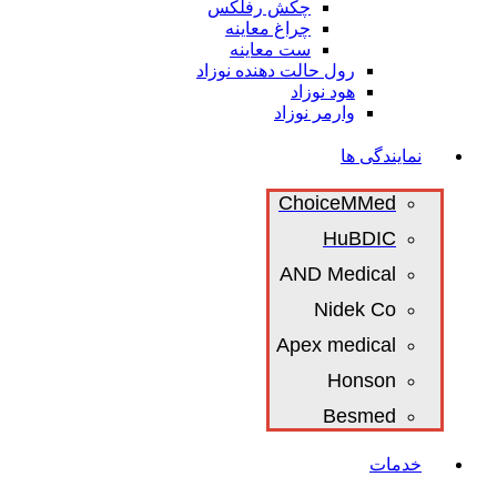
چکش رفلکس
چراغ معاینه
ست معاینه
رول حالت دهنده نوزاد
هود نوزاد
وارمر نوزاد
نمایندگی ها
ChoiceMMed
HuBDIC
AND Medical
Nidek Co
Apex medical
Honson
Besmed
خدمات