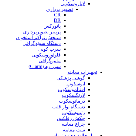
لاپاروسکوپی
تصویر برداری
CR
DR
پانورکس
پرینتر تصویربرداری
سنجش تراکم استخوان
دستگاه سونوگرافی
سرب کوبی
فلوئوروسکوپی
ماموگرافی
سی آرم (C-arm)
تجهیزات معاینه
گوشی پزشکی
اتوسکوپ
افتالموسکوپ
لارنگسکوپ
درماتوسکوپ
دستگاه نوار قلب
رتینوسکوپ
چکش رفلکس
چراغ معاینه
ست معاینه
رول حالت دهنده نوزاد