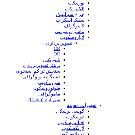
تورنیکت
الکتروکوتر
چراغ سیالیتیک
سینک اسکراب
کاپنوگراف
ماشین بیهوشی
لاپاروسکوپی
تصویر برداری
CR
DR
پانورکس
پرینتر تصویربرداری
سنجش تراکم استخوان
دستگاه سونوگرافی
سرب کوبی
فلوئوروسکوپی
ماموگرافی
سی آرم (C-arm)
تجهیزات معاینه
گوشی پزشکی
اتوسکوپ
افتالموسکوپ
لارنگسکوپ
درماتوسکوپ