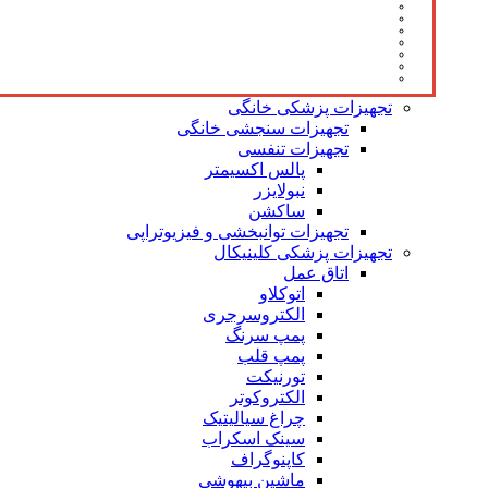
تجهیزات پزشکی خانگی
تجهیزات سنجشی خانگی
تجهیزات تنفسی
پالس اکسیمتر
نبولایزر
ساکشن
تجهیزات توانبخشی و فیزیوتراپی
تجهیزات پزشکی کلینیکال
اتاق عمل
اتوکلاو
الکتروسرجری
پمپ سرنگ
پمپ قلب
تورنیکت
الکتروکوتر
چراغ سیالیتیک
سینک اسکراب
کاپنوگراف
ماشین بیهوشی