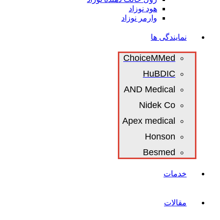
هود نوزاد
وارمر نوزاد
نمایندگی ها
ChoiceMMed
HuBDIC
AND Medical
Nidek Co
Apex medical
Honson
Besmed
خدمات
مقالات