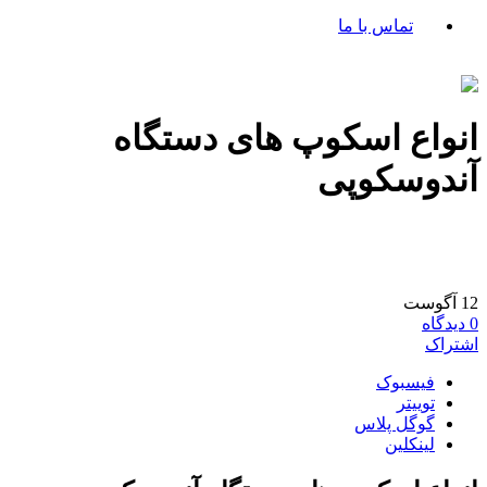
تماس با ما
انواع اسکوپ های دستگاه
آندوسکوپی
12
آگوست
0
دیدگاه
اشتراک
فیسبوک
توییتر
گوگل پلاس
لینکلین