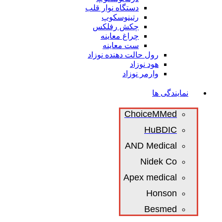
دستگاه نوار قلب
رتینوسکوپ
چکش رفلکس
چراغ معاینه
ست معاینه
رول حالت دهنده نوزاد
هود نوزاد
وارمر نوزاد
نمایندگی ها
ChoiceMMed
HuBDIC
AND Medical
Nidek Co
Apex medical
Honson
Besmed