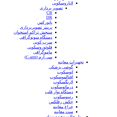
لاپاروسکوپی
تصویر برداری
CR
DR
پانورکس
پرینتر تصویربرداری
سنجش تراکم استخوان
دستگاه سونوگرافی
سرب کوبی
فلوئوروسکوپی
ماموگرافی
سی آرم (C-arm)
تجهیزات معاینه
گوشی پزشکی
اتوسکوپ
افتالموسکوپ
لارنگسکوپ
درماتوسکوپ
دستگاه نوار قلب
رتینوسکوپ
چکش رفلکس
چراغ معاینه
ست معاینه
رول حالت دهنده نوزاد