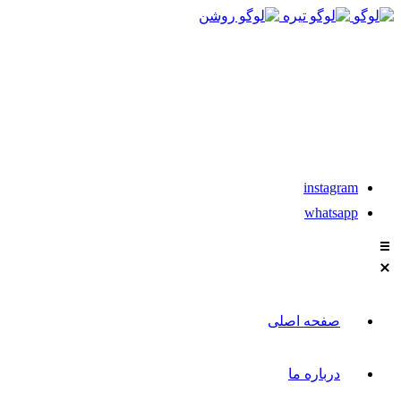
021-88611304-5
تماس با مشاوران نیکان
instagram
whatsapp
صفحه اصلی
درباره ما