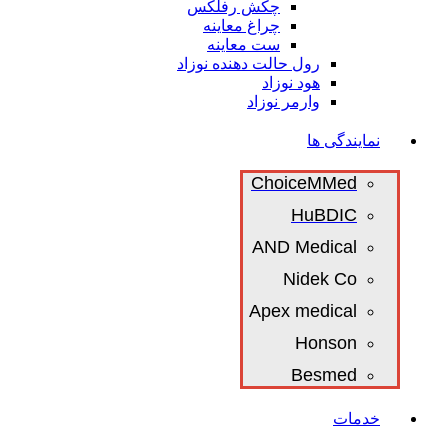
چکش رفلکس
چراغ معاینه
ست معاینه
رول حالت دهنده نوزاد
هود نوزاد
وارمر نوزاد
نمایندگی ها
ChoiceMMed
HuBDIC
AND Medical
Nidek Co
Apex medical
Honson
Besmed
خدمات