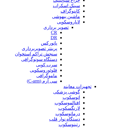
چراغ سیالیتیک
سینک اسکراب
کاپنوگراف
ماشین بیهوشی
لاپاروسکوپی
تصویر برداری
CR
DR
پانورکس
پرینتر تصویربرداری
سنجش تراکم استخوان
دستگاه سونوگرافی
سرب کوبی
فلوئوروسکوپی
ماموگرافی
سی آرم (C-arm)
تجهیزات معاینه
گوشی پزشکی
اتوسکوپ
افتالموسکوپ
لارنگسکوپ
درماتوسکوپ
دستگاه نوار قلب
رتینوسکوپ