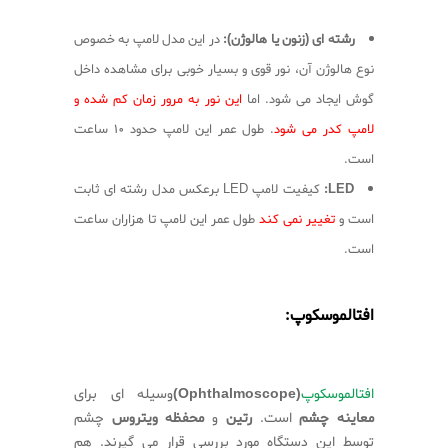
رشته ای (زنون یا هالوژن):
در این مدل لامپ به خصوص
نوع هالوژن آن، نور قوی و بسیار خوبی برای مشاهده داخل
گوش ایجاد می شود. اما
این نور به مرور زمان کم شده و
لامپ کدر می شود
. طول عمر این لامپ حدود ۱۰ ساعت
است.
LED:
کیفیت لامپ LED برعکس مدل رشته ای ثابت
است و
تغییر نمی کند
طول عمر این لامپ تا هزاران ساعت
است.
افتالموسکوپ:
افتالموسکوپ
(Ophthalmoscope)
وسیله ای برای
معاینه چشم
است.
رتین
و
محفظه ویتروس
چشم
توسط این دستگاه مورد بررسی قرار می گیرند. هم