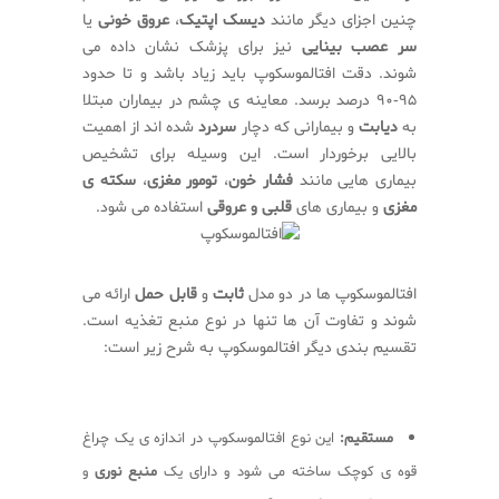
چنین اجزای دیگر مانند
دیسک اپتیک
،
عروق خونی
یا
سر عصب بینایی
نیز برای پزشک نشان داده می
شوند. دقت افتالموسکوپ باید زیاد باشد و تا حدود
۹۵-۹۰ درصد برسد. معاینه ی چشم در بیماران مبتلا
به
دیابت
و بیمارانی که دچار
سردرد
شده اند از اهمیت
بالایی برخوردار است. این وسیله برای تشخیص
بیماری هایی مانند
فشار خون
،
تومور مغزی
،
سکته ی
مغزی
و بیماری های
قلبی و عروقی
استفاده می شود.
افتالموسکوپ ها در دو مدل
ثابت
و
قابل حمل
ارائه می
شوند و تفاوت آن ها تنها در نوع منبع تغذیه است.
تقسیم بندی دیگر افتالموسکوپ به شرح زیر است:
مستقیم:
این نوع افتالموسکوپ در اندازه ی یک چراغ
قوه ی کوچک ساخته می شود و دارای یک
منبع نوری
و