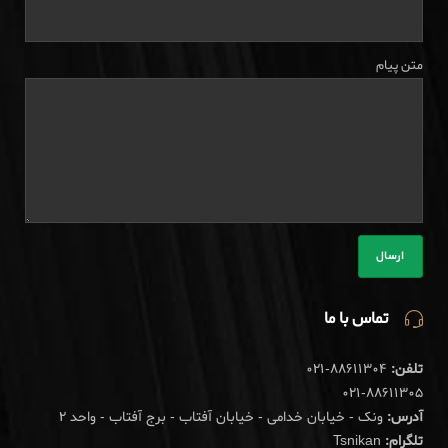
متن پیام
تماس با ما
تلفن:
88611304-021
021-88611305
آدرس:
ونک - خیابان خدامی - خیابان آفتاب - برج آفتاب - واحد 2
تلگرام:
Tsnikan