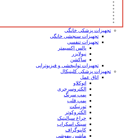
تجهیزات پزشکی خانگی
تجهیزات سنجشی خانگی
تجهیزات تنفسی
پالس اکسیمتر
نبولایزر
ساکشن
تجهیزات توانبخشی و فیزیوتراپی
تجهیزات پزشکی کلینیکال
اتاق عمل
اتوکلاو
الکتروسرجری
پمپ سرنگ
پمپ قلب
تورنیکت
الکتروکوتر
چراغ سیالیتیک
سینک اسکراب
کاپنوگراف
ماشین بیهوشی