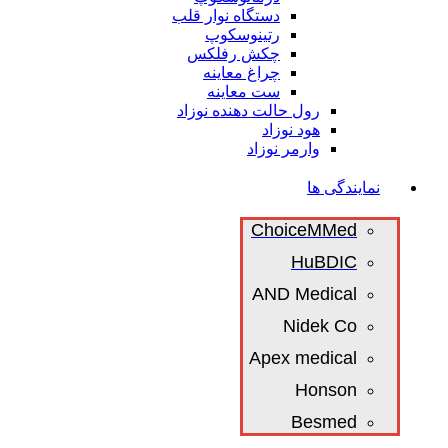
دستگاه نوار قلب
رتینوسکوپ
چکش رفلکس
چراغ معاینه
ست معاینه
رول حالت دهنده نوزاد
هود نوزاد
وارمر نوزاد
نمایندگی ها
ChoiceMMed
HuBDIC
AND Medical
Nidek Co
Apex medical
Honson
Besmed