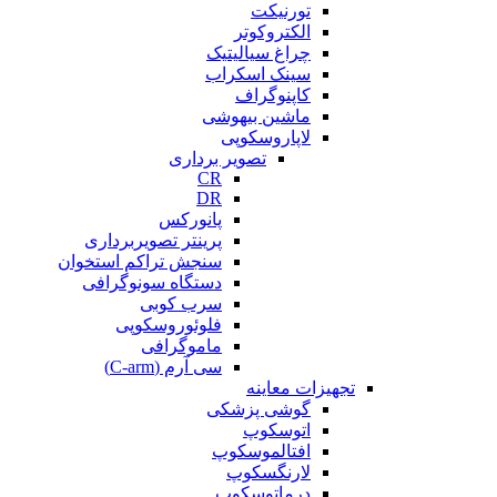
تورنیکت
الکتروکوتر
چراغ سیالیتیک
سینک اسکراب
کاپنوگراف
ماشین بیهوشی
لاپاروسکوپی
تصویر برداری
CR
DR
پانورکس
پرینتر تصویربرداری
سنجش تراکم استخوان
دستگاه سونوگرافی
سرب کوبی
فلوئوروسکوپی
ماموگرافی
سی آرم (C-arm)
تجهیزات معاینه
گوشی پزشکی
اتوسکوپ
افتالموسکوپ
لارنگسکوپ
درماتوسکوپ