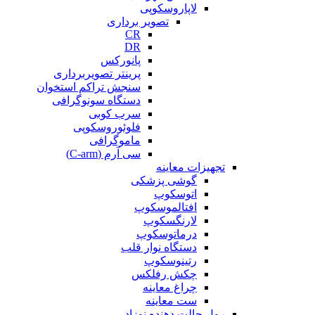
لاپاروسکوپی
تصویر برداری
CR
DR
پانورکس
پرینتر تصویربرداری
سنجش تراکم استخوان
دستگاه سونوگرافی
سرب کوبی
فلوئوروسکوپی
ماموگرافی
سی آرم (C-arm)
تجهیزات معاینه
گوشی پزشکی
اتوسکوپ
افتالموسکوپ
لارنگسکوپ
درماتوسکوپ
دستگاه نوار قلب
رتینوسکوپ
چکش رفلکس
چراغ معاینه
ست معاینه
رول حالت دهنده نوزاد