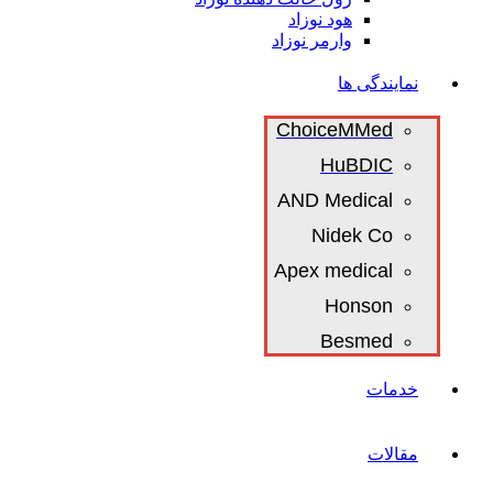
هود نوزاد
وارمر نوزاد
نمایندگی ها
ChoiceMMed
HuBDIC
AND Medical
Nidek Co
Apex medical
Honson
Besmed
خدمات
مقالات