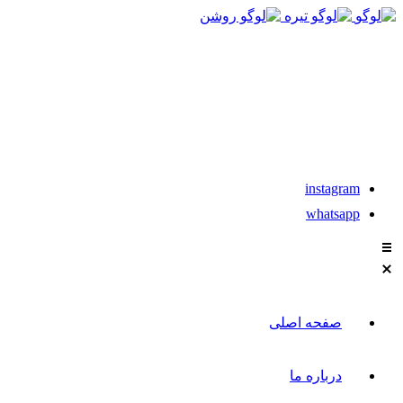
021-88611304-5
تماس با مشاوران نیکان
instagram
whatsapp
صفحه اصلی
درباره ما