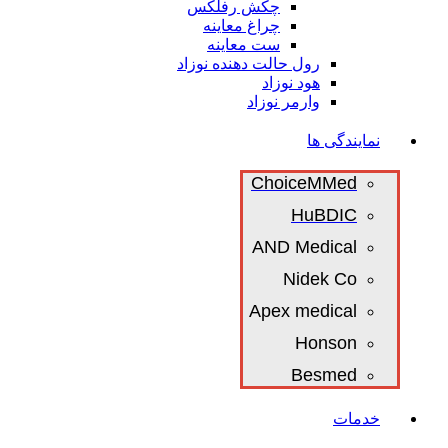
چکش رفلکس
چراغ معاینه
ست معاینه
رول حالت دهنده نوزاد
هود نوزاد
وارمر نوزاد
نمایندگی ها
ChoiceMMed
HuBDIC
AND Medical
Nidek Co
Apex medical
Honson
Besmed
خدمات