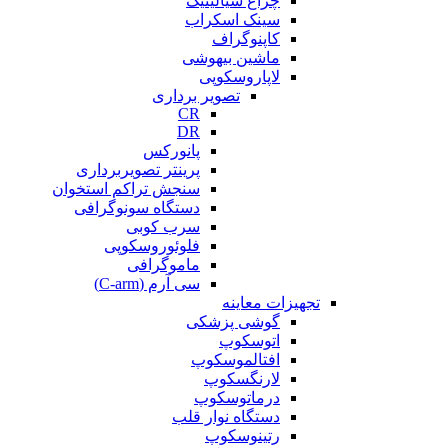
چراغ سیالیتیک
سینک اسکراب
کاپنوگراف
ماشین بیهوشی
لاپاروسکوپی
تصویر برداری
CR
DR
پانورکس
پرینتر تصویربرداری
سنجش تراکم استخوان
دستگاه سونوگرافی
سرب کوبی
فلوئوروسکوپی
ماموگرافی
سی آرم (C-arm)
تجهیزات معاینه
گوشی پزشکی
اتوسکوپ
افتالموسکوپ
لارنگسکوپ
درماتوسکوپ
دستگاه نوار قلب
رتینوسکوپ