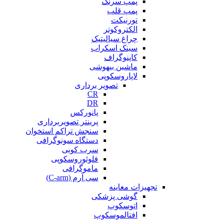
پمپ سرنگ
پمپ قلب
تورنیکت
الکتروکوتر
چراغ سیالیتیک
سینک اسکراب
کاپنوگراف
ماشین بیهوشی
لاپاروسکوپی
تصویر برداری
CR
DR
پانورکس
پرینتر تصویربرداری
سنجش تراکم استخوان
دستگاه سونوگرافی
سرب کوبی
فلوئوروسکوپی
ماموگرافی
سی آرم (C-arm)
تجهیزات معاینه
گوشی پزشکی
اتوسکوپ
افتالموسکوپ