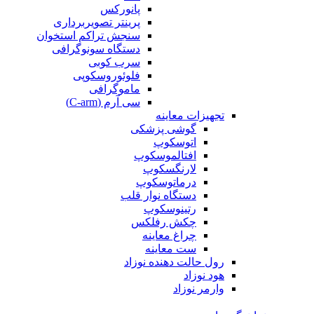
پانورکس
پرینتر تصویربرداری
سنجش تراکم استخوان
دستگاه سونوگرافی
سرب کوبی
فلوئوروسکوپی
ماموگرافی
سی آرم (C-arm)
تجهیزات معاینه
گوشی پزشکی
اتوسکوپ
افتالموسکوپ
لارنگسکوپ
درماتوسکوپ
دستگاه نوار قلب
رتینوسکوپ
چکش رفلکس
چراغ معاینه
ست معاینه
رول حالت دهنده نوزاد
هود نوزاد
وارمر نوزاد