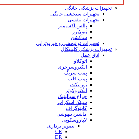
تجهیزات پزشکی خانگی
تجهیزات سنجشی خانگی
تجهیزات تنفسی
پالس اکسیمتر
نبولایزر
ساکشن
تجهیزات توانبخشی و فیزیوتراپی
تجهیزات پزشکی کلینیکال
اتاق عمل
اتوکلاو
الکتروسرجری
پمپ سرنگ
پمپ قلب
تورنیکت
الکتروکوتر
چراغ سیالیتیک
سینک اسکراب
کاپنوگراف
ماشین بیهوشی
لاپاروسکوپی
تصویر برداری
CR
DR