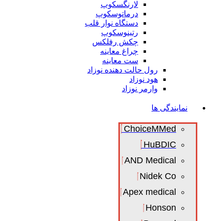
لارنگسکوپ
درماتوسکوپ
دستگاه نوار قلب
رتینوسکوپ
چکش رفلکس
چراغ معاینه
ست معاینه
رول حالت دهنده نوزاد
هود نوزاد
وارمر نوزاد
نمایندگی ها
ChoiceMMed
HuBDIC
AND Medical
Nidek Co
Apex medical
Honson