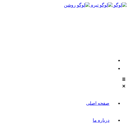
021-88611304-5
تماس با مشاوران نیکان
instagram
whatsapp
صفحه اصلی
درباره ما