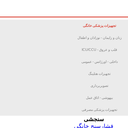
تجهیزات پزشکی خانگی
زنان و زایمان - نوزادان و اطفال
قلب و عروق - ICU/CCU
داخلی - اورژانس - عمومی
تجهیزات هتلینگ
تصویربرداری
بیهوشی - اتاق عمل
تجهیزات پزشکی مصرفی
سنجشی
فشارسنج خانگی