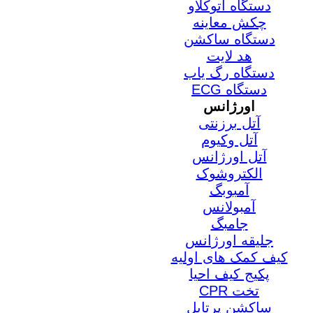
دستگاه اتوکلاو
چکش معاینه
دستگاه ساکشن
هد لایت
دستگاه رگ یاب
دستگاه ECG
اورژانس
آتل برزنتی
آتل وکیوم
آتل اورژانس
الکتروشوک
آمبوبگ
آمبولانس
جامبگ
جلیقه اورژانس
کیف کمک های اولیه
پکیج کیف احیا
تخت CPR
ساکشن پرتابل