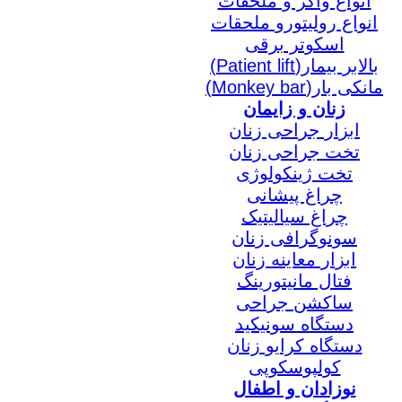
انواع واکر و ملحقات
انواع رولیتورو ملحقات
اسکوتر برقی
بالابر بیمار(Patient lift)
مانکی بار(Monkey bar)
زنان و زایمان
ابزار جراحی زنان
تخت جراحی زنان
تخت ژینکولوژی
چراغ پیشانی
چراغ سیالیتیک
سونوگرافی زنان
ابزار معاینه زنان
فتال مانیتورینگ
ساکشن جراحی
دستگاه سونیکید
دستگاه کرایو زنان
کولپوسکوپی
نوزادان و اطفال