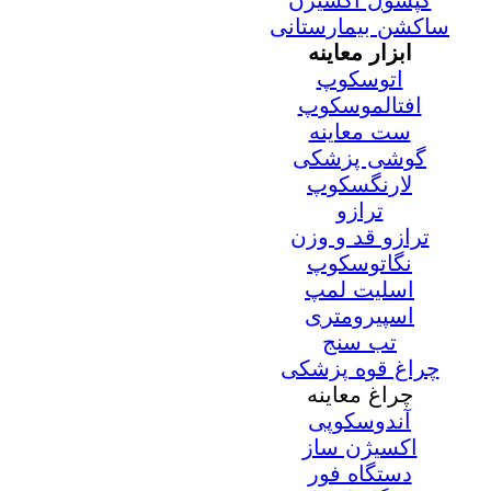
کپسول اکسیژن
ساکشن بیمارستانی
ابزار معاینه
اتوسکوپ
افتالموسکوپ
ست معاینه
گوشی پزشکی
لارنگسکوپ
ترازو
ترازو قد و وزن
نگاتوسکوپ
اسلیت لمپ
اسپیرومتری
تب سنج
چراغ قوه پزشکی
چراغ معاینه
آندوسکوپی
اکسیژن ساز
دستگاه فور