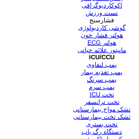
اکوکاردیوگرافی
تست ورزش
فشارسنج
گوشی کاردیولوژی
هولتر فشار خون
هولتر ECG
مانیتور علائم حیاتی
ICU/CCU
پمپ لنفاوی
پمپ تغذیه بیمار
پمپ سرنگ
پمپ سرم
تخت ICU
تخت ترانسفر
تشک مواج بیمارستانی
تشک تخت بیمارستانی
تخت بستری
دستگاه رگ یاب