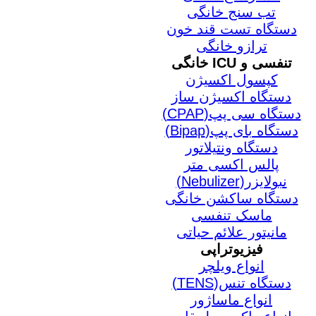
تب سنج خانگی
دستگاه تست قند خون
ترازو خانگی
تنفسی و ICU خانگی
کپسول اکسیژن
دستگاه اکسیژن ساز
دستگاه سی پپ(CPAP)
دستگاه بای پپ(Bipap)
دستگاه ونتیلاتور
پالس اکسی متر
نبولایزر(Nebulizer)
دستگاه ساکشن خانگی
ماسک تنفسی
مانیتور علائم حیاتی
فیزیوتراپی
انواع ویلچر
دستگاه تنس(TENS)
انواع ماساژور