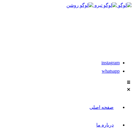
021-88611304-5
instagram
whatsapp
صفحه اصلی
درباره ما