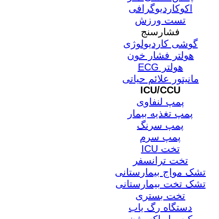
اکوکاردیوگرافی
تست ورزش
فشارسنج
گوشی کاردیولوژی
هولتر فشار خون
هولتر ECG
مانیتور علائم حیاتی
ICU/CCU
پمپ لنفاوی
پمپ تغذیه بیمار
پمپ سرنگ
پمپ سرم
تخت ICU
تخت ترانسفر
تشک مواج بیمارستانی
تشک تخت بیمارستانی
تخت بستری
دستگاه رگ یاب