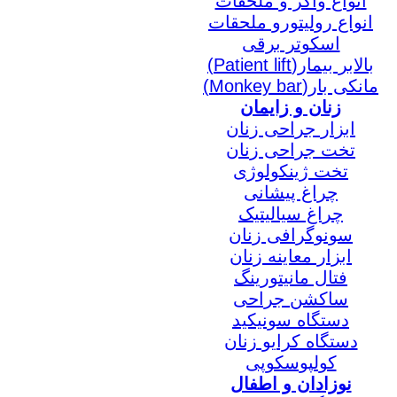
انواع واکر و ملحقات
انواع رولیتورو ملحقات
اسکوتر برقی
بالابر بیمار(Patient lift)
مانکی بار(Monkey bar)
زنان و زایمان
ابزار جراحی زنان
تخت جراحی زنان
تخت ژینکولوژی
چراغ پیشانی
چراغ سیالیتیک
سونوگرافی زنان
ابزار معاینه زنان
فتال مانیتورینگ
ساکشن جراحی
دستگاه سونیکید
دستگاه کرایو زنان
کولپوسکوپی
نوزادان و اطفال