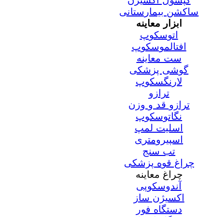
کپسول اکسیژن
ساکشن بیمارستانی
ابزار معاینه
اتوسکوپ
افتالموسکوپ
ست معاینه
گوشی پزشکی
لارنگسکوپ
ترازو
ترازو قد و وزن
نگاتوسکوپ
اسلیت لمپ
اسپیرومتری
تب سنج
چراغ قوه پزشکی
چراغ معاینه
آندوسکوپی
اکسیژن ساز
دستگاه فور