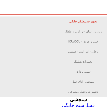
تجهیزات پزشکی خانگی
زنان و زایمان - نوزادان و اطفال
قلب و عروق - ICU/CCU
داخلی - اورژانس - عمومی
تجهیزات هتلینگ
تصویربرداری
بیهوشی - اتاق عمل
تجهیزات پزشکی مصرفی
سنجشی
فشارسنج خانگی