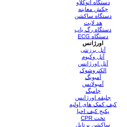
دستگاه اتوکلاو
چکش معاینه
دستگاه ساکشن
هد لایت
دستگاه رگ یاب
دستگاه ECG
اورژانس
آتل برزنتی
آتل وکیوم
آتل اورژانس
الکتروشوک
آمبوبگ
آمبولانس
جامبگ
جلیقه اورژانس
کیف کمک های اولیه
پکیج کیف احیا
تخت CPR
ساکشن پرتابل