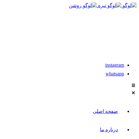
021-88611304-5
instagram
whatsapp
صفحه اصلی
درباره ما