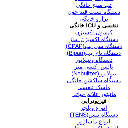
تب سنج خانگی
دستگاه تست قند خون
ترازو خانگی
تنفسی و ICU خانگی
کپسول اکسیژن
دستگاه اکسیژن ساز
دستگاه سی پپ(CPAP)
دستگاه بای پپ(Bipap)
دستگاه ونتیلاتور
پالس اکسی متر
نبولایزر(Nebulizer)
دستگاه ساکشن خانگی
ماسک تنفسی
مانیتور علائم حیاتی
فیزیوتراپی
انواع ویلچر
دستگاه تنس(TENS)
انواع ماساژور