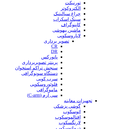
تورنیکت
الکتروکوتر
چراغ سیالیتیک
سینک اسکراب
کاپنوگراف
ماشین بیهوشی
لاپاروسکوپی
تصویر برداری
CR
DR
پانورکس
پرینتر تصویربرداری
سنجش تراکم استخوان
دستگاه سونوگرافی
سرب کوبی
فلوئوروسکوپی
ماموگرافی
سی آرم (C-arm)
تجهیزات معاینه
گوشی پزشکی
اتوسکوپ
افتالموسکوپ
لارنگسکوپ
درماتوسکوپ