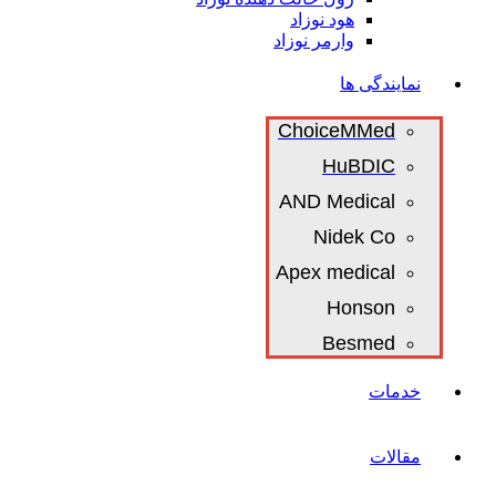
هود نوزاد
وارمر نوزاد
نمایندگی ها
ChoiceMMed
HuBDIC
AND Medical
Nidek Co
Apex medical
Honson
Besmed
خدمات
مقالات