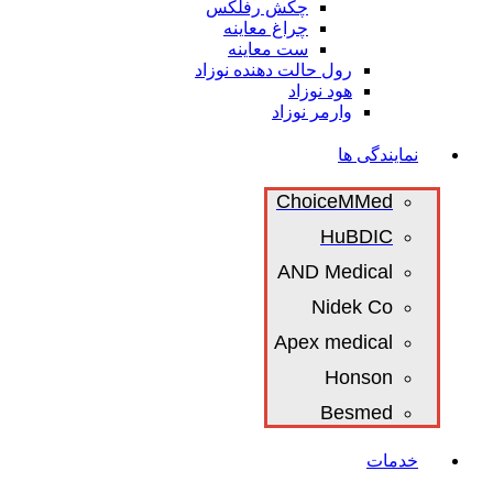
چکش رفلکس
چراغ معاینه
ست معاینه
رول حالت دهنده نوزاد
هود نوزاد
وارمر نوزاد
نمایندگی ها
ChoiceMMed
HuBDIC
AND Medical
Nidek Co
Apex medical
Honson
Besmed
خدمات