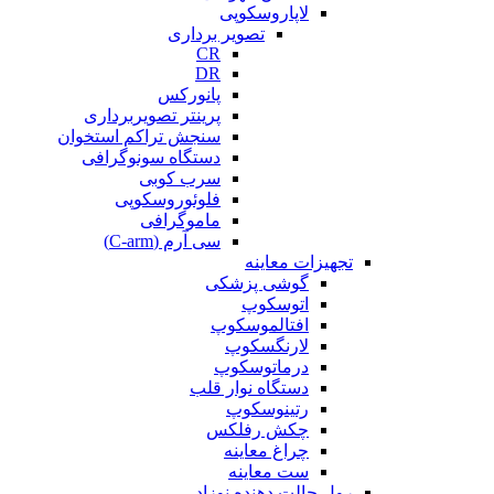
لاپاروسکوپی
تصویر برداری
CR
DR
پانورکس
پرینتر تصویربرداری
سنجش تراکم استخوان
دستگاه سونوگرافی
سرب کوبی
فلوئوروسکوپی
ماموگرافی
سی آرم (C-arm)
تجهیزات معاینه
گوشی پزشکی
اتوسکوپ
افتالموسکوپ
لارنگسکوپ
درماتوسکوپ
دستگاه نوار قلب
رتینوسکوپ
چکش رفلکس
چراغ معاینه
ست معاینه
رول حالت دهنده نوزاد