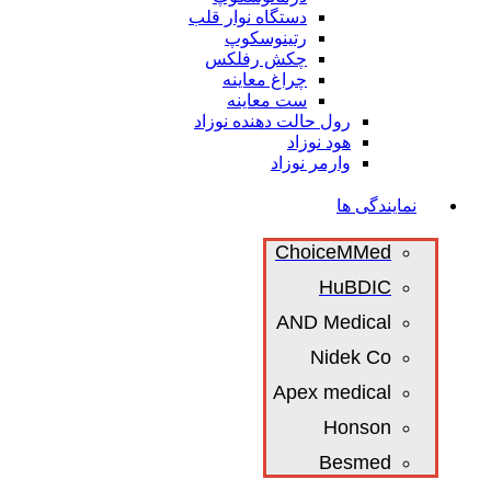
دستگاه نوار قلب
رتینوسکوپ
چکش رفلکس
چراغ معاینه
ست معاینه
رول حالت دهنده نوزاد
هود نوزاد
وارمر نوزاد
نمایندگی ها
ChoiceMMed
HuBDIC
AND Medical
Nidek Co
Apex medical
Honson
Besmed