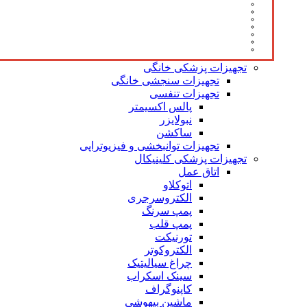
تجهیزات پزشکی خانگی
تجهیزات سنجشی خانگی
تجهیزات تنفسی
پالس اکسیمتر
نبولایزر
ساکشن
تجهیزات توانبخشی و فیزیوتراپی
تجهیزات پزشکی کلینیکال
اتاق عمل
اتوکلاو
الکتروسرجری
پمپ سرنگ
پمپ قلب
تورنیکت
الکتروکوتر
چراغ سیالیتیک
سینک اسکراب
کاپنوگراف
ماشین بیهوشی