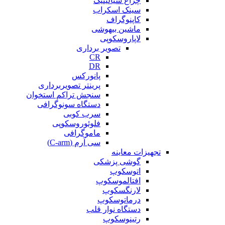
چراغ سیالیتیک
سینک اسکراب
کاپنوگراف
ماشین بیهوشی
لاپاروسکوپی
تصویر برداری
CR
DR
پانورکس
پرینتر تصویربرداری
سنجش تراکم استخوان
دستگاه سونوگرافی
سرب کوبی
فلوئوروسکوپی
ماموگرافی
سی آرم (C-arm)
تجهیزات معاینه
گوشی پزشکی
اتوسکوپ
افتالموسکوپ
لارنگسکوپ
درماتوسکوپ
دستگاه نوار قلب
رتینوسکوپ