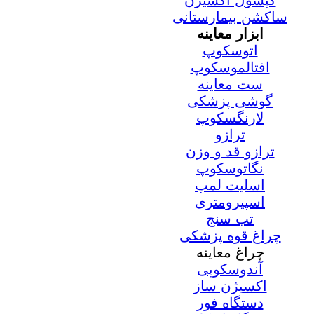
کپسول اکسیژن
ساکشن بیمارستانی
ابزار معاینه
اتوسکوپ
افتالموسکوپ
ست معاینه
گوشی پزشکی
لارنگسکوپ
ترازو
ترازو قد و وزن
نگاتوسکوپ
اسلیت لمپ
اسپیرومتری
تب سنج
چراغ قوه پزشکی
چراغ معاینه
آندوسکوپی
اکسیژن ساز
دستگاه فور