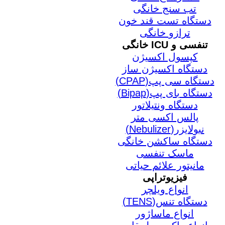
تب سنج خانگی
دستگاه تست قند خون
ترازو خانگی
تنفسی و ICU خانگی
کپسول اکسیژن
دستگاه اکسیژن ساز
دستگاه سی پپ(CPAP)
دستگاه بای پپ(Bipap)
دستگاه ونتیلاتور
پالس اکسی متر
نبولایزر(Nebulizer)
دستگاه ساکشن خانگی
ماسک تنفسی
مانیتور علائم حیاتی
فیزیوتراپی
انواع ویلچر
دستگاه تنس(TENS)
انواع ماساژور