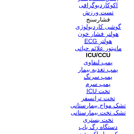
اکوکاردیوگرافی
تست ورزش
فشارسنج
گوشی کاردیولوژی
هولتر فشار خون
هولتر ECG
مانیتور علائم حیاتی
ICU/CCU
پمپ لنفاوی
پمپ تغذیه بیمار
پمپ سرنگ
پمپ سرم
تخت ICU
تخت ترانسفر
تشک مواج بیمارستانی
تشک تخت بیمارستانی
تخت بستری
دستگاه رگ یاب