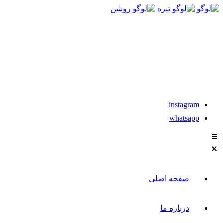
021-88611304-5
instagram
whatsapp
صفحه اصلی
درباره ما