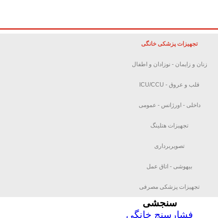
تجهیزات پزشکی خانگی
زنان و زایمان - نوزادان و اطفال
قلب و عروق - ICU/CCU
داخلی - اورژانس - عمومی
تجهیزات هتلینگ
تصویربرداری
بیهوشی - اتاق عمل
تجهیزات پزشکی مصرفی
سنجشی
فشارسنج خانگی