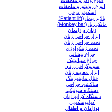
انواع واکر و ملحقات
انواع رولیتورو ملحقات
اسکوتر برقی
بالابر بیمار(Patient lift)
مانکی بار(Monkey bar)
زنان و زایمان
ابزار جراحی زنان
تخت جراحی زنان
تخت ژینکولوژی
چراغ پیشانی
چراغ سیالیتیک
سونوگرافی زنان
ابزار معاینه زنان
فتال مانیتورینگ
ساکشن جراحی
دستگاه سونیکید
دستگاه کرایو زنان
کولپوسکوپی
نوزادان و اطفال