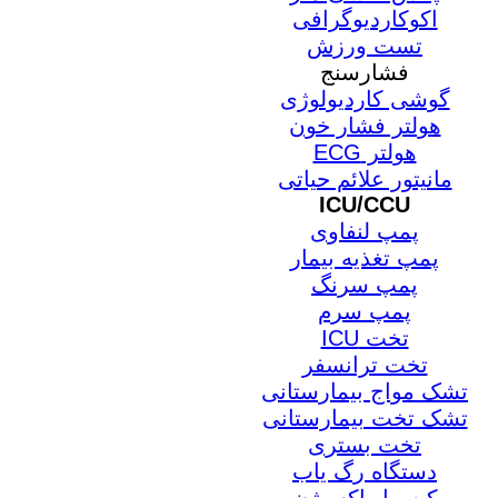
اکوکاردیوگرافی
تست ورزش
فشارسنج
گوشی کاردیولوژی
هولتر فشار خون
هولتر ECG
مانیتور علائم حیاتی
ICU/CCU
پمپ لنفاوی
پمپ تغذیه بیمار
پمپ سرنگ
پمپ سرم
تخت ICU
تخت ترانسفر
تشک مواج بیمارستانی
تشک تخت بیمارستانی
تخت بستری
دستگاه رگ یاب