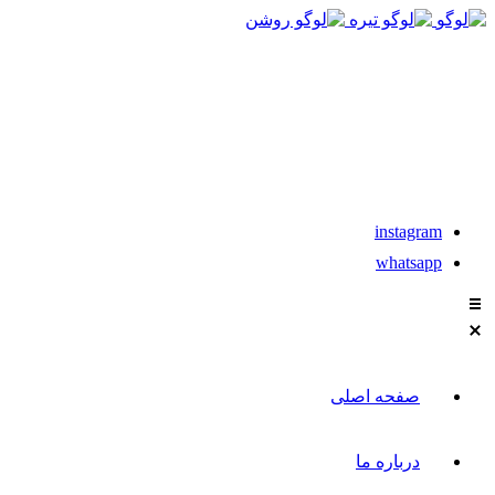
021-88611304-5
instagram
whatsapp
صفحه اصلی
درباره ما