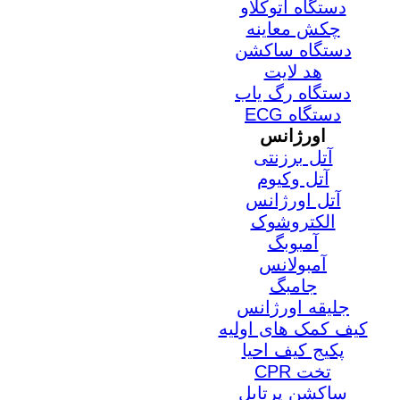
دستگاه اتوکلاو
چکش معاینه
دستگاه ساکشن
هد لایت
دستگاه رگ یاب
دستگاه ECG
اورژانس
آتل برزنتی
آتل وکیوم
آتل اورژانس
الکتروشوک
آمبوبگ
آمبولانس
جامبگ
جلیقه اورژانس
کیف کمک های اولیه
پکیج کیف احیا
تخت CPR
ساکشن پرتابل