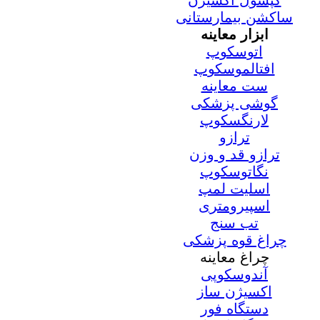
کپسول اکسیژن
ساکشن بیمارستانی
ابزار معاینه
اتوسکوپ
افتالموسکوپ
ست معاینه
گوشی پزشکی
لارنگسکوپ
ترازو
ترازو قد و وزن
نگاتوسکوپ
اسلیت لمپ
اسپیرومتری
تب سنج
چراغ قوه پزشکی
چراغ معاینه
آندوسکوپی
اکسیژن ساز
دستگاه فور