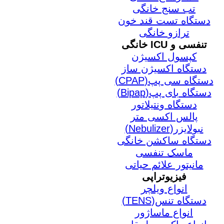
تب سنج خانگی
دستگاه تست قند خون
ترازو خانگی
تنفسی و ICU خانگی
کپسول اکسیژن
دستگاه اکسیژن ساز
دستگاه سی پپ(CPAP)
دستگاه بای پپ(Bipap)
دستگاه ونتیلاتور
پالس اکسی متر
نبولایزر(Nebulizer)
دستگاه ساکشن خانگی
ماسک تنفسی
مانیتور علائم حیاتی
فیزیوتراپی
انواع ویلچر
دستگاه تنس(TENS)
انواع ماساژور