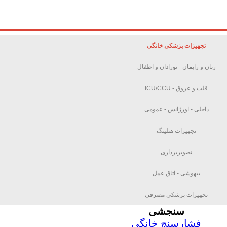
تجهیزات پزشکی خانگی
زنان و زایمان - نوزادان و اطفال
قلب و عروق - ICU/CCU
داخلی - اورژانس - عمومی
تجهیزات هتلینگ
تصویربرداری
بیهوشی - اتاق عمل
تجهیزات پزشکی مصرفی
سنجشی
فشارسنج خانگی