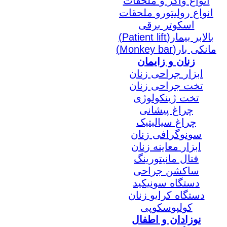
انواع واکر و ملحقات
انواع رولیتورو ملحقات
اسکوتر برقی
بالابر بیمار(Patient lift)
مانکی بار(Monkey bar)
زنان و زایمان
ابزار جراحی زنان
تخت جراحی زنان
تخت ژینکولوژی
چراغ پیشانی
چراغ سیالیتیک
سونوگرافی زنان
ابزار معاینه زنان
فتال مانیتورینگ
ساکشن جراحی
دستگاه سونیکید
دستگاه کرایو زنان
کولپوسکوپی
نوزادان و اطفال