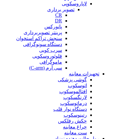
لاپاروسکوپی
تصویر برداری
CR
DR
پانورکس
پرینتر تصویربرداری
سنجش تراکم استخوان
دستگاه سونوگرافی
سرب کوبی
فلوئوروسکوپی
ماموگرافی
سی آرم (C-arm)
تجهیزات معاینه
گوشی پزشکی
اتوسکوپ
افتالموسکوپ
لارنگسکوپ
درماتوسکوپ
دستگاه نوار قلب
رتینوسکوپ
چکش رفلکس
چراغ معاینه
ست معاینه
رول حالت دهنده نوزاد