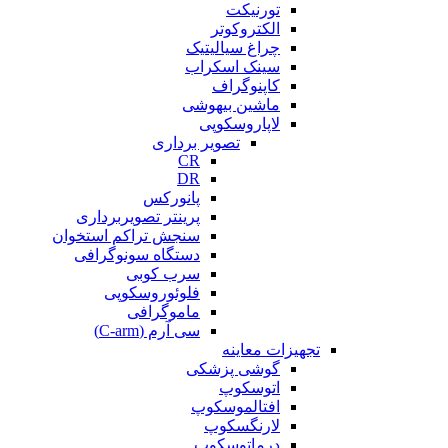
تورنیکت
الکتروکوتر
چراغ سیالیتیک
سینک اسکراب
کاپنوگراف
ماشین بیهوشی
لاپاروسکوپی
تصویر برداری
CR
DR
پانورکس
پرینتر تصویربرداری
سنجش تراکم استخوان
دستگاه سونوگرافی
سرب کوبی
فلوئوروسکوپی
ماموگرافی
سی آرم (C-arm)
تجهیزات معاینه
گوشی پزشکی
اتوسکوپ
افتالموسکوپ
لارنگسکوپ
درماتوسکوپ