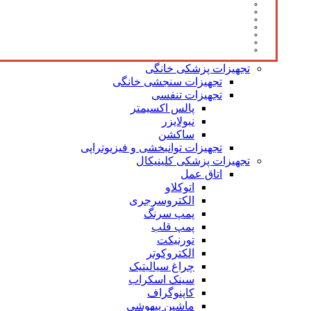
تجهیزات پزشکی خانگی
تجهیزات سنجشی خانگی
تجهیزات تنفسی
پالس اکسیمتر
نبولایزر
ساکشن
تجهیزات توانبخشی و فیزیوتراپی
تجهیزات پزشکی کلینیکال
اتاق عمل
اتوکلاو
الکتروسرجری
پمپ سرنگ
پمپ قلب
تورنیکت
الکتروکوتر
چراغ سیالیتیک
سینک اسکراب
کاپنوگراف
ماشین بیهوشی