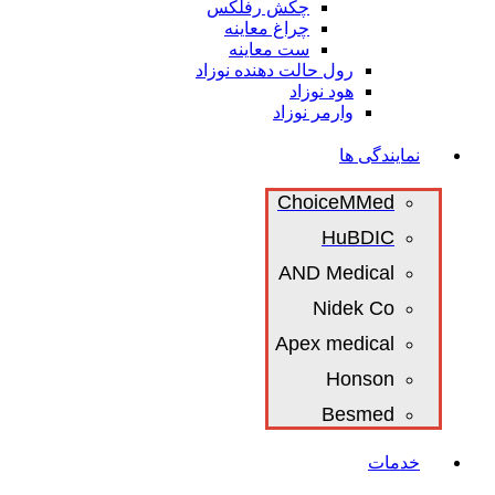
چکش رفلکس
چراغ معاینه
ست معاینه
رول حالت دهنده نوزاد
هود نوزاد
وارمر نوزاد
نمایندگی ها
ChoiceMMed
HuBDIC
AND Medical
Nidek Co
Apex medical
Honson
Besmed
خدمات