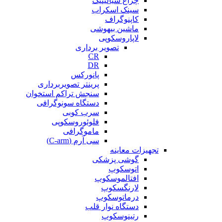
چراغ سیالیتیک
سینک اسکراب
کاپنوگراف
ماشین بیهوشی
لاپاروسکوپی
تصویر برداری
CR
DR
پانورکس
پرینتر تصویربرداری
سنجش تراکم استخوان
دستگاه سونوگرافی
سرب کوبی
فلوئوروسکوپی
ماموگرافی
سی آرم (C-arm)
تجهیزات معاینه
گوشی پزشکی
اتوسکوپ
افتالموسکوپ
لارنگسکوپ
درماتوسکوپ
دستگاه نوار قلب
رتینوسکوپ