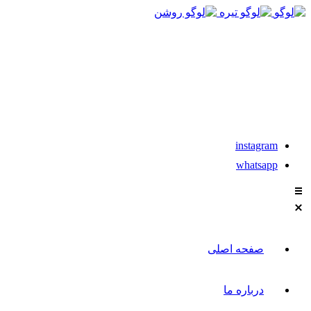
021-88611304-5
تماس با مشاوران نیکان
instagram
whatsapp
صفحه اصلی
درباره ما