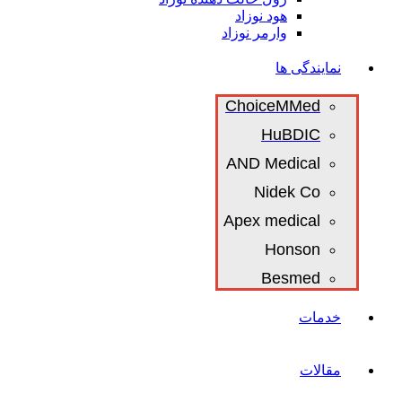
هود نوزاد
وارمر نوزاد
نمایندگی ها
ChoiceMMed
HuBDIC
AND Medical
Nidek Co
Apex medical
Honson
Besmed
خدمات
مقالات