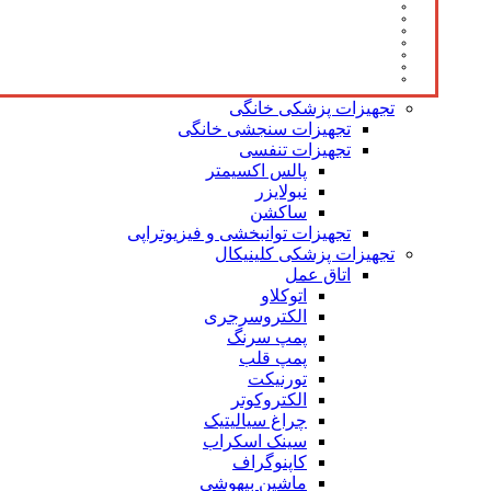
تجهیزات پزشکی خانگی
تجهیزات سنجشی خانگی
تجهیزات تنفسی
پالس اکسیمتر
نبولایزر
ساکشن
تجهیزات توانبخشی و فیزیوتراپی
تجهیزات پزشکی کلینیکال
اتاق عمل
اتوکلاو
الکتروسرجری
پمپ سرنگ
پمپ قلب
تورنیکت
الکتروکوتر
چراغ سیالیتیک
سینک اسکراب
کاپنوگراف
ماشین بیهوشی