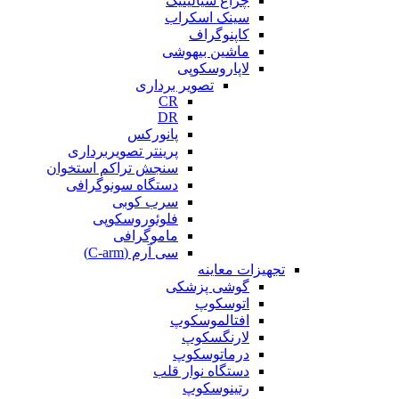
چراغ سیالیتیک
سینک اسکراب
کاپنوگراف
ماشین بیهوشی
لاپاروسکوپی
تصویر برداری
CR
DR
پانورکس
پرینتر تصویربرداری
سنجش تراکم استخوان
دستگاه سونوگرافی
سرب کوبی
فلوئوروسکوپی
ماموگرافی
سی آرم (C-arm)
تجهیزات معاینه
گوشی پزشکی
اتوسکوپ
افتالموسکوپ
لارنگسکوپ
درماتوسکوپ
دستگاه نوار قلب
رتینوسکوپ