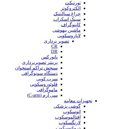
تورنیکت
الکتروکوتر
چراغ سیالیتیک
سینک اسکراب
کاپنوگراف
ماشین بیهوشی
لاپاروسکوپی
تصویر برداری
CR
DR
پانورکس
پرینتر تصویربرداری
سنجش تراکم استخوان
دستگاه سونوگرافی
سرب کوبی
فلوئوروسکوپی
ماموگرافی
سی آرم (C-arm)
تجهیزات معاینه
گوشی پزشکی
اتوسکوپ
افتالموسکوپ
لارنگسکوپ
درماتوسکوپ