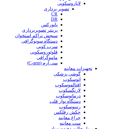
لاپاروسکوپی
تصویر برداری
CR
DR
پانورکس
پرینتر تصویربرداری
سنجش تراکم استخوان
دستگاه سونوگرافی
سرب کوبی
فلوئوروسکوپی
ماموگرافی
سی آرم (C-arm)
تجهیزات معاینه
گوشی پزشکی
اتوسکوپ
افتالموسکوپ
لارنگسکوپ
درماتوسکوپ
دستگاه نوار قلب
رتینوسکوپ
چکش رفلکس
چراغ معاینه
ست معاینه
رول حالت دهنده نوزاد