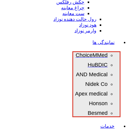
چکش رفلکس
چراغ معاینه
ست معاینه
رول حالت دهنده نوزاد
هود نوزاد
وارمر نوزاد
نمایندگی ها
ChoiceMMed
HuBDIC
AND Medical
Nidek Co
Apex medical
Honson
Besmed
خدمات