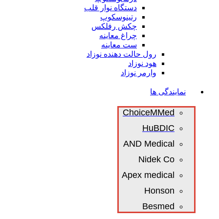
دستگاه نوار قلب
رتینوسکوپ
چکش رفلکس
چراغ معاینه
ست معاینه
رول حالت دهنده نوزاد
هود نوزاد
وارمر نوزاد
نمایندگی ها
ChoiceMMed
HuBDIC
AND Medical
Nidek Co
Apex medical
Honson
Besmed