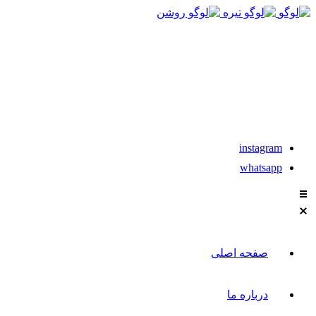
021-88611304-5
تماس با مشاوران نیکان
instagram
whatsapp
صفحه اصلی
درباره ما