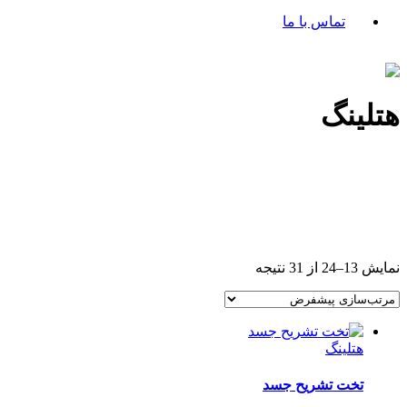
تماس با ما
هتلینگ
نمایش 13–24 از 31 نتیجه
هتلینگ
تخت تشریح جسد