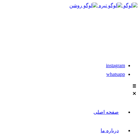
021-88611304-5
تماس با مشاوران نیکان
instagram
whatsapp
صفحه اصلی
درباره ما