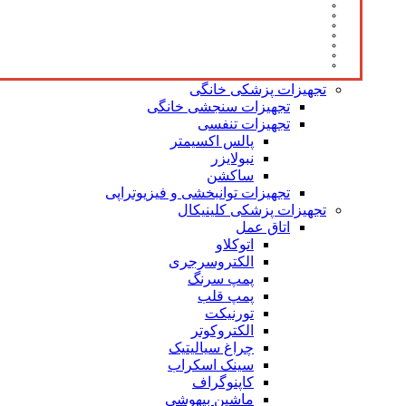
تجهیزات پزشکی خانگی
تجهیزات سنجشی خانگی
تجهیزات تنفسی
پالس اکسیمتر
نبولایزر
ساکشن
تجهیزات توانبخشی و فیزیوتراپی
تجهیزات پزشکی کلینیکال
اتاق عمل
اتوکلاو
الکتروسرجری
پمپ سرنگ
پمپ قلب
تورنیکت
الکتروکوتر
چراغ سیالیتیک
سینک اسکراب
کاپنوگراف
ماشین بیهوشی