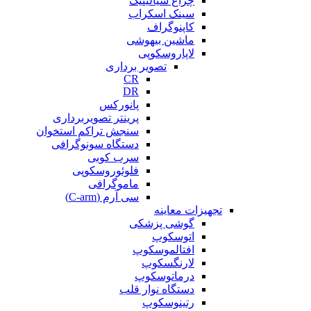
چراغ سیالیتیک
سینک اسکراب
کاپنوگراف
ماشین بیهوشی
لاپاروسکوپی
تصویر برداری
CR
DR
پانورکس
پرینتر تصویربرداری
سنجش تراکم استخوان
دستگاه سونوگرافی
سرب کوبی
فلوئوروسکوپی
ماموگرافی
سی آرم (C-arm)
تجهیزات معاینه
گوشی پزشکی
اتوسکوپ
افتالموسکوپ
لارنگسکوپ
درماتوسکوپ
دستگاه نوار قلب
رتینوسکوپ