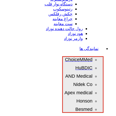
دستگاه نوار قلب
رتینوسکوپ
چکش رفلکس
چراغ معاینه
ست معاینه
رول حالت دهنده نوزاد
هود نوزاد
وارمر نوزاد
نمایندگی ها
ChoiceMMed
HuBDIC
AND Medical
Nidek Co
Apex medical
Honson
Besmed