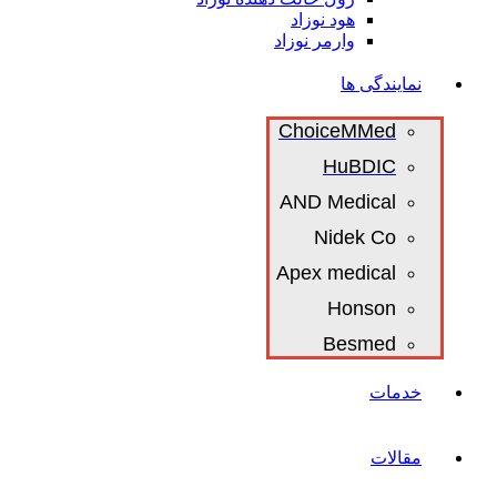
هود نوزاد
وارمر نوزاد
نمایندگی ها
ChoiceMMed
HuBDIC
AND Medical
Nidek Co
Apex medical
Honson
Besmed
خدمات
مقالات