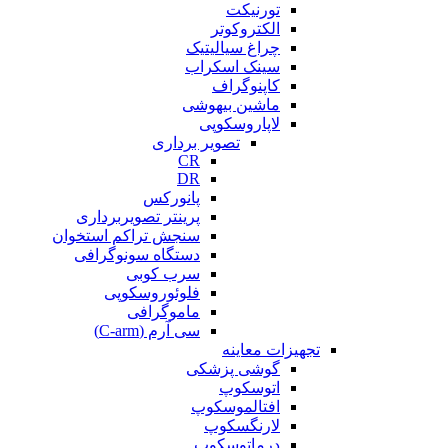
تورنیکت
الکتروکوتر
چراغ سیالیتیک
سینک اسکراب
کاپنوگراف
ماشین بیهوشی
لاپاروسکوپی
تصویر برداری
CR
DR
پانورکس
پرینتر تصویربرداری
سنجش تراکم استخوان
دستگاه سونوگرافی
سرب کوبی
فلوئوروسکوپی
ماموگرافی
سی آرم (C-arm)
تجهیزات معاینه
گوشی پزشکی
اتوسکوپ
افتالموسکوپ
لارنگسکوپ
درماتوسکوپ