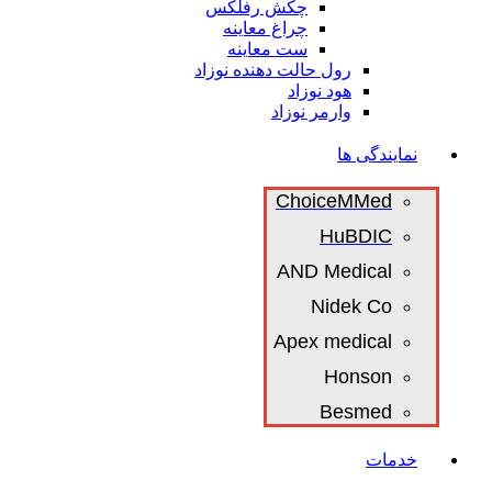
چکش رفلکس
چراغ معاینه
ست معاینه
رول حالت دهنده نوزاد
هود نوزاد
وارمر نوزاد
نمایندگی ها
ChoiceMMed
HuBDIC
AND Medical
Nidek Co
Apex medical
Honson
Besmed
خدمات