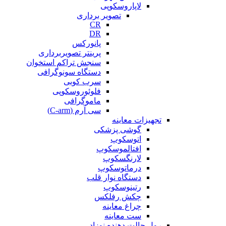
لاپاروسکوپی
تصویر برداری
CR
DR
پانورکس
پرینتر تصویربرداری
سنجش تراکم استخوان
دستگاه سونوگرافی
سرب کوبی
فلوئوروسکوپی
ماموگرافی
سی آرم (C-arm)
تجهیزات معاینه
گوشی پزشکی
اتوسکوپ
افتالموسکوپ
لارنگسکوپ
درماتوسکوپ
دستگاه نوار قلب
رتینوسکوپ
چکش رفلکس
چراغ معاینه
ست معاینه
رول حالت دهنده نوزاد