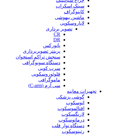
چراغ سیالیتیک
سینک اسکراب
کاپنوگراف
ماشین بیهوشی
لاپاروسکوپی
تصویر برداری
CR
DR
پانورکس
پرینتر تصویربرداری
سنجش تراکم استخوان
دستگاه سونوگرافی
سرب کوبی
فلوئوروسکوپی
ماموگرافی
سی آرم (C-arm)
تجهیزات معاینه
گوشی پزشکی
اتوسکوپ
افتالموسکوپ
لارنگسکوپ
درماتوسکوپ
دستگاه نوار قلب
رتینوسکوپ