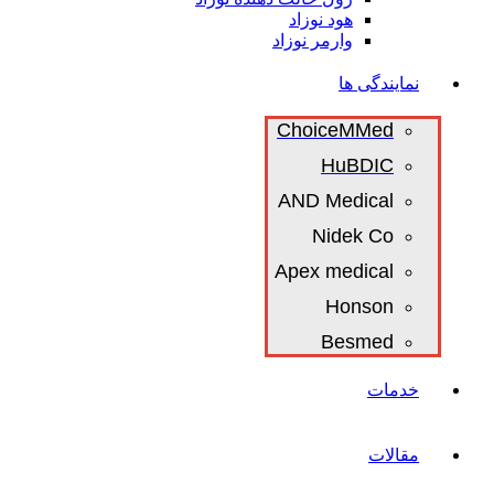
هود نوزاد
وارمر نوزاد
نمایندگی ها
ChoiceMMed
HuBDIC
AND Medical
Nidek Co
Apex medical
Honson
Besmed
خدمات
مقالات