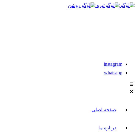
021-88611304-5
تماس با مشاوران نیکان
instagram
whatsapp
صفحه اصلی
درباره ما