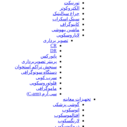
تورنیکت
الکتروکوتر
چراغ سیالیتیک
سینک اسکراب
کاپنوگراف
ماشین بیهوشی
لاپاروسکوپی
تصویر برداری
CR
DR
پانورکس
پرینتر تصویربرداری
سنجش تراکم استخوان
دستگاه سونوگرافی
سرب کوبی
فلوئوروسکوپی
ماموگرافی
سی آرم (C-arm)
تجهیزات معاینه
گوشی پزشکی
اتوسکوپ
افتالموسکوپ
لارنگسکوپ
درماتوسکوپ