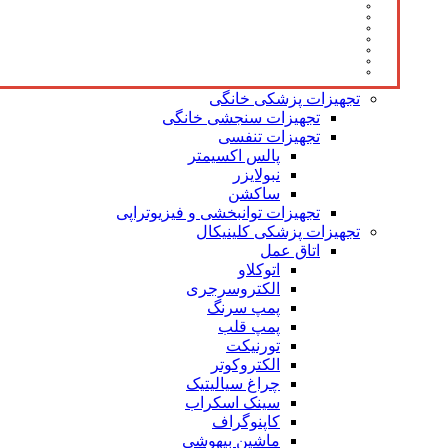
تجهیزات پزشکی خانگی
تجهیزات سنجشی خانگی
تجهیزات تنفسی
پالس اکسیمتر
نبولایزر
ساکشن
تجهیزات توانبخشی و فیزیوتراپی
تجهیزات پزشکی کلینیکال
اتاق عمل
اتوکلاو
الکتروسرجری
پمپ سرنگ
پمپ قلب
تورنیکت
الکتروکوتر
چراغ سیالیتیک
سینک اسکراب
کاپنوگراف
ماشین بیهوشی