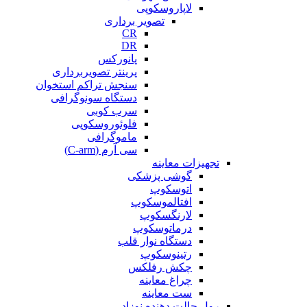
لاپاروسکوپی
تصویر برداری
CR
DR
پانورکس
پرینتر تصویربرداری
سنجش تراکم استخوان
دستگاه سونوگرافی
سرب کوبی
فلوئوروسکوپی
ماموگرافی
سی آرم (C-arm)
تجهیزات معاینه
گوشی پزشکی
اتوسکوپ
افتالموسکوپ
لارنگسکوپ
درماتوسکوپ
دستگاه نوار قلب
رتینوسکوپ
چکش رفلکس
چراغ معاینه
ست معاینه
رول حالت دهنده نوزاد