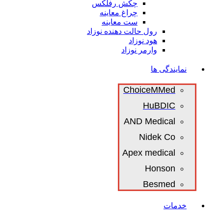
چکش رفلکس
چراغ معاینه
ست معاینه
رول حالت دهنده نوزاد
هود نوزاد
وارمر نوزاد
نمایندگی ها
ChoiceMMed
HuBDIC
AND Medical
Nidek Co
Apex medical
Honson
Besmed
خدمات