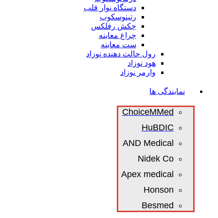
دستگاه نوار قلب
رتینوسکوپ
چکش رفلکس
چراغ معاینه
ست معاینه
رول حالت دهنده نوزاد
هود نوزاد
وارمر نوزاد
نمایندگی ها
ChoiceMMed
HuBDIC
AND Medical
Nidek Co
Apex medical
Honson
Besmed